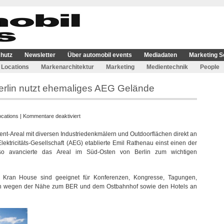
hutz
Newsletter
Über automobil events
Mediadaten
Marketing S
Locations
Markenarchitektur
Marketing
Medientechnik
People
erlin nutzt ehemaliges AEG Gelände
für
ocations
|
Kommentare deaktiviert
Event-
ent-Areal mit diversen Industriedenkmälern und Outdoorflächen direkt an
Areal
ektricitäts-Gesellschaft (AEG) etablierte Emil Rathenau einst einen der
Expo
so avancierte das Areal im Süd-Osten von Berlin zum wichtigen
Quartier
Berlin
nutzt
 Kran House sind geeignet für Konferenzen, Kongresse, Tagungen,
ehemaliges
ch wegen der Nähe zum BER und dem Ostbahnhof sowie den Hotels an
AEG
Gelände