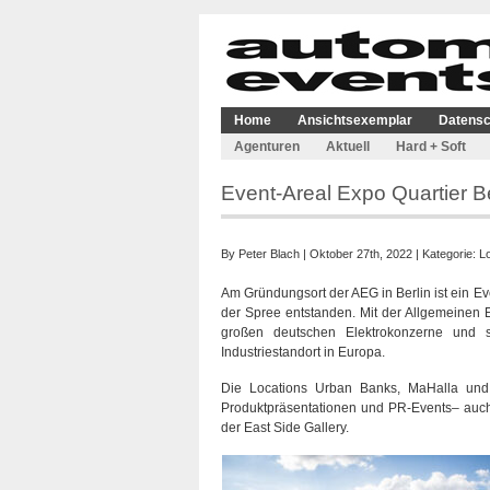
Home
Ansichtsexemplar
Datensc
Agenturen
Aktuell
Hard + Soft
Event-Areal Expo Quartier B
By
Peter Blach
| Oktober 27th, 2022 | Kategorie:
L
Am Gründungsort der AEG in Berlin ist ein Ev
der Spree entstanden. Mit der Allgemeinen El
großen deutschen Elektrokonzerne und 
Industriestandort in Europa.
Die Locations Urban Banks, MaHalla und
Produktpräsentationen und PR-Events– au
der East Side Gallery.