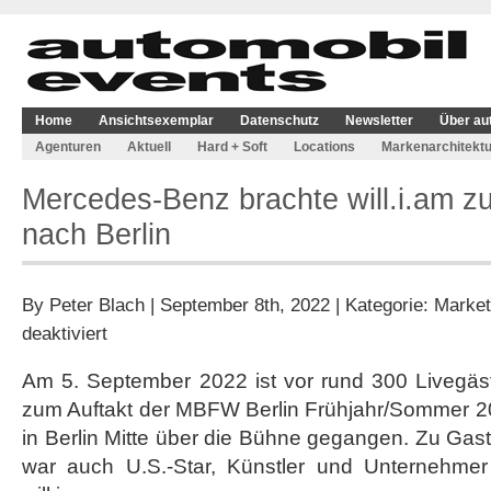
Home
Ansichtsexemplar
Datenschutz
Newsletter
Über au
Agenturen
Aktuell
Hard + Soft
Locations
Markenarchitektu
Mercedes-Benz brachte will.i.am zu
nach Berlin
By
Peter Blach
| September 8th, 2022 | Kategorie:
Market
für
deaktiviert
Mercedes-
Benz
Am 5. September 2022 ist vor rund 300 Livegäst
brachte
zum Auftakt der MBFW Berlin Frühjahr/Sommer 2
will.i.am
zur
in Berlin Mitte über die Bühne gegangen. Zu Gas
Creators
war auch U.S.-Star, Künstler und Unternehme
Night
nach