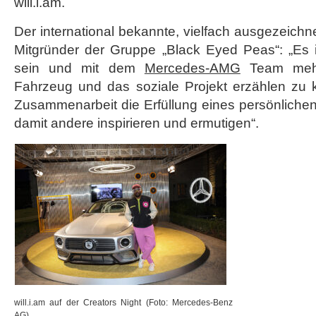
will.i.am.
Berlin
Der international bekannte, vielfach ausgezeich
Mitgründer der Gruppe „Black Eyed Peas“: „Es is
sein und mit dem
Mercedes-AMG
Team mehr
Fahrzeug und das soziale Projekt erzählen zu k
Zusammenarbeit die Erfüllung eines persönliche
damit andere inspirieren und ermutigen“.
will.i.am auf der Creators Night (Foto: Mercedes-Benz
AG)