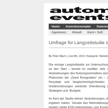
Home
Ansichtsexemplar
Datensc
Agenturen
Aktuell
Hard + Soft
Umfrage für Langzeitstudie
By
Peter Blach
| Juni 8th, 2022 | Kategorie:
Market
Die einzige Langzeitstudie zur Untersuch
an den Start – bereits im zwölften Jahr.
Veränderungen des Nutzungsverhaltens durc
Phänomen der „Great Resignation“ ein – un
Resultate und Vergleichsmöglichkeite
Größenordnungen wertvolle Orientierung 
Strategien und -Budgets.
Im Kern der Studie stehen Veränderungen, d
ergeben haben. Gerade das Alleinstellung
hinweg bietet B2B-Unternehmen und Kommu