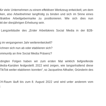
für viele Unternehmen zu einem effektiven Werkzeug entwickelt, um dem
ken, also Arbeitnehmer langfristig zu binden und sich im Sinne eines
attraktive Arbeitgebermarke zu positionieren. Wie sich dies nun
nkt der diesjährigen Erhebung sein.
 Langzeitstudie des „Erster Arbeitskreis Social Media in der B2B-
g im vergangenen Jahr weiterentwickelt?
chnen sich nun ab oder etablieren sich?
ommunity an ihre Social Media Präsenz?
ingten Folgen haben wir zum ersten Mal wirklich tiefgreifende
edia-Kanälen festgestellt. 2022 wird zeigen, wie langanhaltend diese
kTok weiter etablieren konnten“, so Jacqueline Althaller, Gründerin des
H-Raum läuft bis zum 8. August 2022 und wird unter anderem vom
.