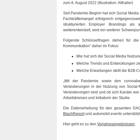
zum 8. August 2022 (Illustration: Althaller)
Seit Pandemie-Beginn hat sich Social Media 
Fachkräftemangel erfolgreich entgegenzuwir
strukturierten Employer Brandings als 
weiterentwickelt, wird ein weiterer Schwerpu
Folgende Schlüsselfragen stehen für die
Kommunikation“ daher im Fokus:
Wie hat sich die Social Media Nutzun
Welche Trends und Entwicklungen zei
Welche Erwartungen stellt die B2B-C
„Mit der Pandemie sowie den coronabed
Veränderungen in der Nutzung von Social-M
Veränderungen sind und ob sich Kanäle wie Ti
Arbeitskreises und Initiatorin der Studie.
Die Datenerhebung für den gesamten DAC
BlachReport
und automobil.events unterstützt
Hier geht es zu den
Vorjahresergebnissen
.