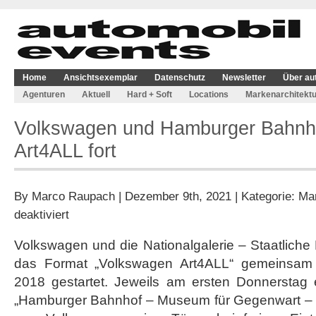
Home
Ansichtsexemplar
Datenschutz
Newsletter
Über au
Agenturen
Aktuell
Hard + Soft
Locations
Markenarchitektu
Volkswagen und Hamburger Bahnho
Art4ALL fort
By
Marco Raupach
| Dezember 9th, 2021 | Kategorie:
Mar
für
deaktiviert
Volkswagen
und
Volkswagen und die Nationalgalerie – Staatlich
Hamburger
das Format „Volkswagen Art4ALL“ gemeinsam e
Bahnhof
setzen
2018 gestartet. Jeweils am ersten Donnerstag 
Format
„Hamburger Bahnhof – Museum für Gegenwart – Be
Art4ALL
fort