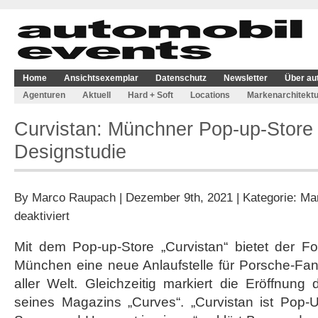
Home
Ansichtsexemplar
Datenschutz
Newsletter
Über au
Agenturen
Aktuell
Hard + Soft
Locations
Markenarchitektu
Curvistan: Münchner Pop-up-Store 
Designstudie
By
Marco Raupach
| Dezember 9th, 2021 | Kategorie:
Mar
für
deaktiviert
Curvistan:
Münchner
Mit dem Pop-up-Store „Curvistan“ bietet der Fo
Pop-
München eine neue Anlaufstelle für Porsche-F
up-
Store
aller Welt. Gleichzeitig markiert die Eröffnun
zeigt
seines Magazins „Curves“. „Curvistan ist Pop-U
Porsche
Designstudie