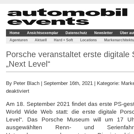
Home
Ansichtsexemplar
Datenschutz
Newsletter
Über au
Agenturen
Aktuell
Hard + Soft
Locations
Markenarchitektu
Porsche veranstaltet erste digital
„Next Level“
By
Peter Blach
| September 16th, 2021 | Kategorie:
Marke
für
deaktiviert
Porsche
veranstaltet
Am 18. September 2021 findet das erste PS-gest
erste
World Wide Web statt: die erste digitale Por
digitale
Sound
Level“. Das Porsche Museum will um 17 Uh
Nacht
ausgewählten Renn- und Serienfa
„Next
Level“