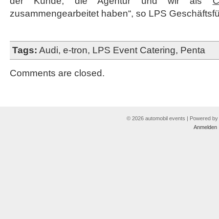
der Kunde, die Agentur und wir als
C
zusammengearbeitet haben“, so LPS Geschäftsfüh
Tags:
Audi
,
e-tron
,
LPS Event Catering
,
Penta
Comments are closed.
© 2026 automobil events | Powered b
Anmelden