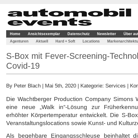
Home
Ansichtsexemplar
Datenschutz
Newsletter
Über au
Agenturen
Aktuell
Hard + Soft
Locations
Markenarchitektu
S-Box mit Fever-Screening-Techno
Covid-19
By
Peter Blach
| Mai 5th, 2020 | Kategorie:
Services
|
Kom
Die Wachtberger Production Company Simons W
eine neue „Walk in“-Lösung zur Früherken
erhöhter Körpertemperatur entwickelt. Die S-Box
Veranstaltungslocations sowie Kunst- und Kulturz
Als begehbare Eingangsschleuse beinhaltet di