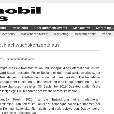
hutz
Newsletter
Über automobil events
Mediadaten
Marketing S
Locations
Markenarchitektur
Marketing
Medientechnik
People
et Nachwuchskonzepte aus
für
es
|
Kommentare deaktiviert
BrandEx
folgreiche Live-Kommunikation und Höhepunkt des International Festival
Fresh
Award-Saison gestartet. Fester Bestandteil des Kreativwettbewerbs ist der
2020
ufseinsteiger in Live-Kommunikation und Eventmarketing. Die Teilnehmer
zeichnet
dlage einer konkreten Aufgabenstellung eine kanalübergreifende Live-
Nachwuchskonzepte
Einreichungsschluss ist am 30. September 2019. Das Höchstalter für die
aus
 festgelegt. Die Teilnahme am Wettbewerb ist kostenlos.
andEx Fresh 2020 ist die Entwicklung einer integrierten
estination Frankreich“. Im Fokus der Kampagne sollen Maßnahmen der
n Kommunikationskanälen zielführend verknüpft werden. Das „virtuelle“
Euro nicht überschreiten.