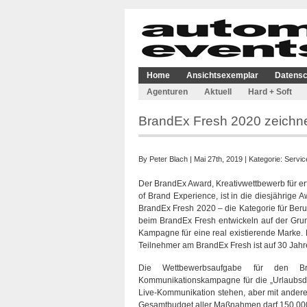
Home
Ansichtsexemplar
Datensc
Agenturen
Aktuell
Hard + Soft
BrandEx Fresh 2020 zeichn
By
Peter Blach
| Mai 27th, 2019 | Kategorie:
Servic
Der BrandEx Award, Kreativwettbewerb für er
of Brand Experience, ist in die diesjährige 
BrandEx Fresh 2020 – die Kategorie für Ber
beim BrandEx Fresh entwickeln auf der Grun
Kampagne für eine real existierende Marke. 
Teilnehmer am BrandEx Fresh ist auf 30 Jahre
Die Wettbewerbsaufgabe für den Br
Kommunikationskampagne für die „Urlaubsd
Live-Kommunikation stehen, aber mit andere
Gesamtbudget aller Maßnahmen darf 150.000 