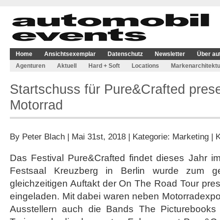
Home
Ansichtsexemplar
Datenschutz
Newsletter
Über au
Agenturen
Aktuell
Hard + Soft
Locations
Markenarchitektu
Startschuss für Pure&Crafted pre
Motorrad
By
Peter Blach
| Mai 31st, 2018 | Kategorie:
Marketing
|
K
Das Festival Pure&Crafted findet dieses Jahr i
Festsaal Kreuzberg in Berlin wurde zum
gleichzeitigen Auftakt der On The Road Tour pr
eingeladen. Mit dabei waren neben Motorradexp
Ausstellern auch die Bands The Picturebooks