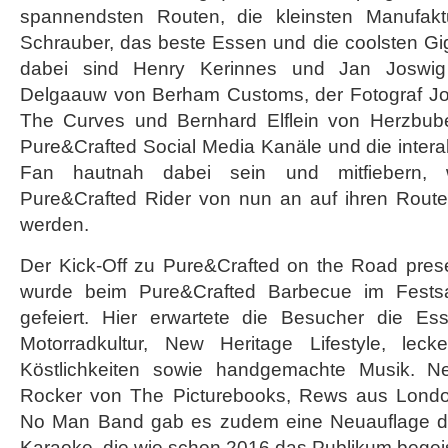
spannendsten Routen, die kleinsten Manufakt
Schrauber, das beste Essen und die coolsten Gi
dabei sind Henry Kerinnes und Jan Joswig 
Delgaauw von Berham Customs, der Fotograf Jo 
The Curves und Bernhard Elflein von Herzbube
Pure&Crafted Social Media Kanäle und die intera
Fan hautnah dabei sein und mitfiebern, 
Pure&Crafted Rider von nun an auf ihren Rout
werden.
Der Kick-Off zu Pure&Crafted on the Road pre
wurde beim Pure&Crafted Barbecue im Festsa
gefeiert. Hier erwartete die Besucher die Es
Motorradkultur, New Heritage Lifestyle, le
Köstlichkeiten sowie handgemachte Musik. Ne
Rocker von The Picturebooks, Rews aus London
No Man Band gab es zudem eine Neuauflage d
Karaoke, die wie schon 2016 das Publikum begeis