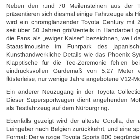
Neben den rund 70 Meilensteinen aus der To
präsentieren sich diesmal einige Fahrzeuge als Hi
wird ein chromglänzender Toyota Century mit Zw
seit über 50 Jahren größtenteils in Handarbeit g
die Fans als „ewiger Kaiser“ bezeichnen, weil da
Staatslimousine im Fuhrpark des japanisc
Kunsthandwerkliche Details wie das Phoenix-Sym
Klapptische für die Tee-Zeremonie fehlen be
eindrucksvollen Gardemaß von 5,27 Meter 
flüsterleise, nur wenige Jahre angebotene V12-Mo
Ein anderer Neuzugang in der Toyota Collecti
Dieser Supersportwagen dient angehenden Moto
als Testfahrzeug auf dem Nürburgring.
Ebenfalls gezeigt wird der älteste Corolla, de
Leihgeber nach Belgien zurückkehrt, und eine spo
Format: Der winzige Toyota Sports 800 begründe