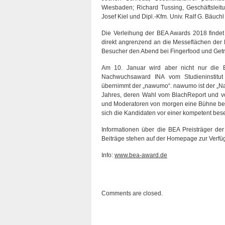
Wiesbaden; Richard Tussing, Geschäftsleitu
Josef Kiel und Dipl.-Kfm. Univ. Ralf G. Bäu
Die Verleihung der BEA Awards 2018 findet
direkt angrenzend an die Messeflächen der
Besucher den Abend bei Fingerfood und Getr
Am 10. Januar wird aber nicht nur die 
Nachwuchsaward INA vom Studieninstitut
übernimmt der „nawumo“. nawumo ist der „
Jahres, deren Wahl vom BlachReport und vom
und Moderatoren von morgen eine Bühne ber
sich die Kandidaten vor einer kompetent beset
Informationen über die BEA Preisträger de
Beiträge stehen auf der Homepage zur Verfü
Info:
www.bea-award.de
Comments are closed.