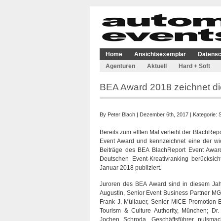
Home
Ansichtsexemplar
Datensc
Agenturen
Aktuell
Hard + Soft
BEA Award 2018 zeichnet di
By
Peter Blach
| Dezember 6th, 2017 | Kategorie:
Bereits zum elften Mal verleiht der BlachRe
Event Award und kennzeichnet eine der wich
Beiträge des BEA BlachReport Event Award 
Deutschen Event-Kreativranking berücksich
Januar 2018 publiziert.
Juroren des BEA Award sind in diesem Jahr
Augustin, Senior Event Business Partner M
Frank J. Müllauer, Senior MICE Promotion 
Tourism & Culture Authority, München; Dr.
Jochen Schroda, Geschäftsführer pulsmach