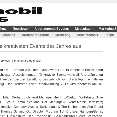
hutz
Newsletter
Über automobil events
Mediadaten
Marketing S
Locations
Markenarchitektur
Marketing
Medientechnik
People
e kreativsten Events des Jahres aus
für
Services
|
Kommentare deaktiviert
BEA
port am 10. Januar 2018 den Event Award BEA. BEA steht für BlachReport
Award
tigsten Auszeichnungen für kreative Events weltweit. Alle prämierten
2018
werden bei der Erstellung des jährlich vom BlachReport ermittelten
zeichnet
tigt. Das Deutsche Event-Kreativranking 2017 wird ebenfalls am 10.
die
kreativsten
Events
 Edith Gerhardt, General Manager The Ritz-Carlton, Wolfsburg; Silke
des
GF – Group Communications I CoE Meetings & Events Merck, Darmstadt;
Jahres
Executive Germany, Austria, Switzerland & The Netherlands, Abu Dhabi
aus
 Thomas Schmidt-Ott, Director Program TUI Cruises, Hamburg/Berlin;
er, Ludwigsburg; Jan Rogozinski, Geschäftsführer Pure Perfection,