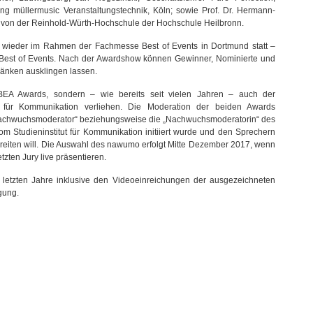
ng müllermusic Veranstaltungstechnik, Köln; sowie Prof. Dr. Hermann-
chl von der Reinhold-Würth-Hochschule der Hochschule Heilbronn.
 wieder im Rahmen der Fachmesse Best of Events in Dortmund statt –
 Best of Events. Nach der Awardshow können Gewinner, Nominierte und
änken ausklingen lassen.
BEA Awards, sondern – wie bereits seit vielen Jahren – auch der
 für Kommunikation verliehen. Die Moderation der beiden Awards
Nachwuchsmoderator“ beziehungsweise die „Nachwuchsmoderatorin“ des
 Studieninstitut für Kommunikation initiiert wurde und den Sprechern
eiten will. Die Auswahl des nawumo erfolgt Mitte Dezember 2017, wenn
zten Jury live präsentieren.
r letzten Jahre inklusive den Videoeinreichungen der ausgezeichneten
gung.