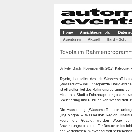
Home
Ansichtsexemplar
Datensc
Agenturen
Aktuell
Hard + Soft
Toyota im Rahmenprogramm 
By
Peter Blach
| November 6th, 2017 | Kategorie:
Toyota, Hersteller des mit Wasserstoff betr
„Wasserstoff – der unbegrenzte Energieträge
ist offizieller Teil des Rahmenprogramms der
Mirai als Shuttle-Fahrzeuge eingesetzt 
Speicherung und Nutzung von Wasserstoff und
Die Ausstellung „Wasserstoff – der unbegr
„HyCologne – Wasserstoff Region Rheinlan
koordiniert. Gezeigt werden Wege de
Anwendungsbeispiele. Für Besucher besteh
den kostenlosen, mit Wasserstoff betriebene