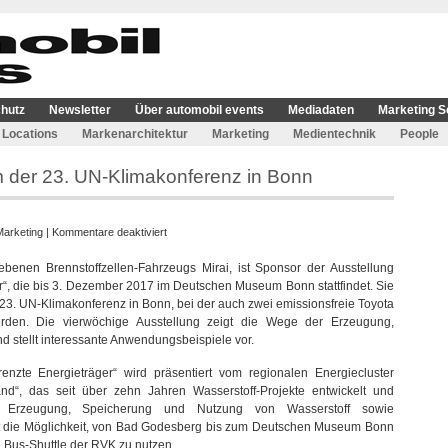
hutz
Newsletter
Über automobil events
Mediadaten
Marketing S
Locations
Markenarchitektur
Marketing
Medientechnik
People
der 23. UN-Klimakonferenz in Bonn
für
Marketing
|
Kommentare deaktiviert
Toyota
iebenen Brennstoffzellen-Fahrzeugs Mirai, ist Sponsor der Ausstellung
im
r“, die bis 3. Dezember 2017 im Deutschen Museum Bonn stattfindet. Sie
Rahmenprogramm
 23. UN-Klimakonferenz in Bonn, bei der auch zwei emissionsfreie Toyota
der
werden. Die vierwöchige Ausstellung zeigt die Wege der Erzeugung,
23.
 stellt interessante Anwendungsbeispiele vor.
UN-
Klimakonferenz
enzte Energieträger“ wird präsentiert vom regionalen Energiecluster
in
d“, das seit über zehn Jahren Wasserstoff-Projekte entwickelt und
Bonn
r Erzeugung, Speicherung und Nutzung von Wasserstoff sowie
t die Möglichkeit, von Bad Godesberg bis zum Deutschen Museum Bonn
n Bus-Shuttle der RVK zu nutzen.