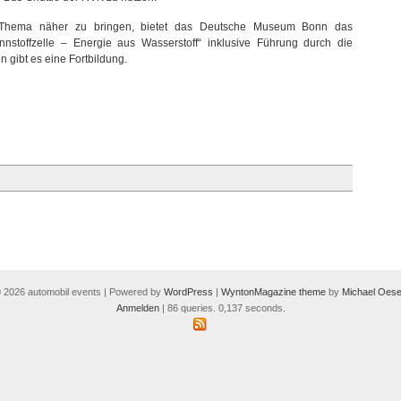
 Thema näher zu bringen, bietet das Deutsche Museum Bonn das
nstoffzelle – Energie aus Wasserstoff“ inklusive Führung durch die
gibt es eine Fortbildung.
 2026 automobil events | Powered by
WordPress
|
WyntonMagazine theme
by
Michael Oese
Anmelden
| 86 queries. 0,137 seconds.