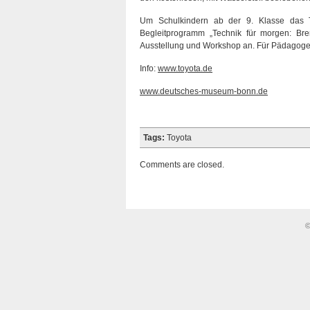
Um Schulkindern ab der 9. Klasse das
Begleitprogramm „Technik für morgen: Bren
Ausstellung und Workshop an. Für Pädagogen 
Info:
www.toyota.de
www.deutsches-museum-bonn.de
Tags:
Toyota
Comments are closed.
©