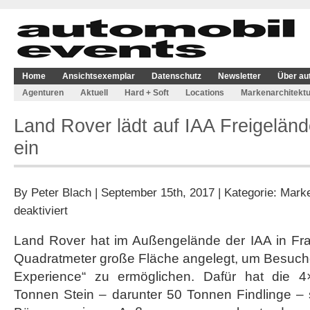
Home
Ansichtsexemplar
Datenschutz
Newsletter
Über au
Agenturen
Aktuell
Hard + Soft
Locations
Markenarchitektu
Land Rover lädt auf IAA Freigeländ
ein
By
Peter Blach
| September 15th, 2017 | Kategorie:
Marke
für
deaktiviert
Land
Rover
Land Rover hat im Außengelände der IAA in Fra
lädt
Quadratmeter große Fläche angelegt, um Besuch
auf
IAA
Experience“ zu ermöglichen. Dafür hat die 
Freigelände
Tonnen Stein – darunter 50 Tonnen Findlinge –
zu
Testfahrten