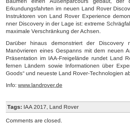
Bäumen einen Außenparcours gebaut, der 
ein
Erkundungsfahrten im neuen Land Rover Discover
Instruktoren von Land Rover Experience demon
nner Discovery in der Lage ist: extreme Schrägfah
maximale Verschränkung der Achsen.
Darüber hinaus demonstriert der Discover
Manövrieren eines Gespanns mit dem neuen An
Präsentation im IAA-Freigelände rundet Land 
fernen Ländern sowie Informationen über Expe
Goods“ und neueste Land Rover-Technologien ab
Info:
www.landrover.de
Tags:
IAA 2017
,
Land Rover
Comments are closed.