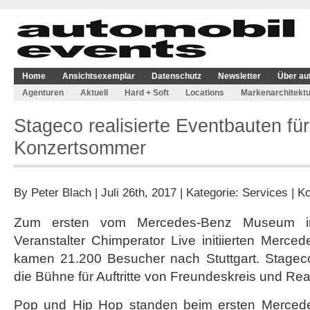
Home
Ansichtsexemplar
Datenschutz
Newsletter
Über au
Agenturen
Aktuell
Hard + Soft
Locations
Markenarchitektu
Stageco realisierte Eventbauten fu
Konzertsommer
By
Peter Blach
| Juli 26th, 2017 | Kategorie:
Services
|
Ko
Zum ersten vom Mercedes-Benz Museum in
Veranstalter Chimperator Live initiierten Merc
kamen 21.200 Besucher nach Stuttgart. Stageco
die Bühne für Auftritte von Freundeskreis und Re
Pop und Hip Hop standen beim ersten Merced