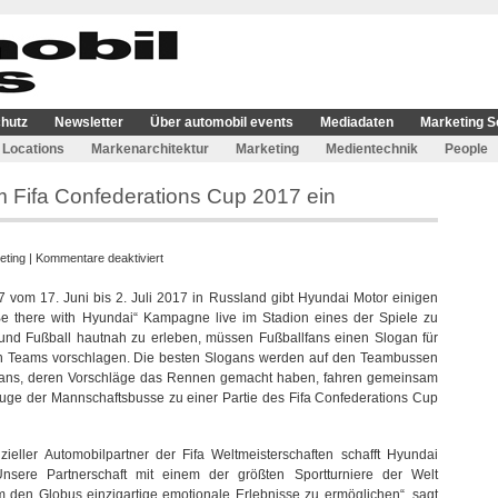
hutz
Newsletter
Über automobil events
Mediadaten
Marketing S
Locations
Markenarchitektur
Marketing
Medientechnik
People
m Fifa Confederations Cup 2017 ein
für
eting
|
Kommentare deaktiviert
Hyundai
 vom 17. Juni bis 2. Juli 2017 in Russland gibt Hyundai Motor einigen
Motor
e there with Hyundai“ Kampagne live im Stadion eines der Spiele zu
lädt
nd Fußball hautnah zu erleben, müssen Fußballfans einen Slogan für
Fans
n Teams vorschlagen. Die besten Slogans werden auf den Teambussen
zum
 Fans, deren Vorschläge das Rennen gemacht haben, fahren gemeinsam
Fifa
euge der Mannschaftsbusse zu einer Partie des Fifa Confederations Cup
Confederations
Cup
2017
eller Automobilpartner der Fifa Weltmeisterschaften schafft Hyundai
ein
Unsere Partnerschaft mit einem der größten Sportturniere der Welt
m den Globus einzigartige emotionale Erlebnisse zu ermöglichen“, sagt