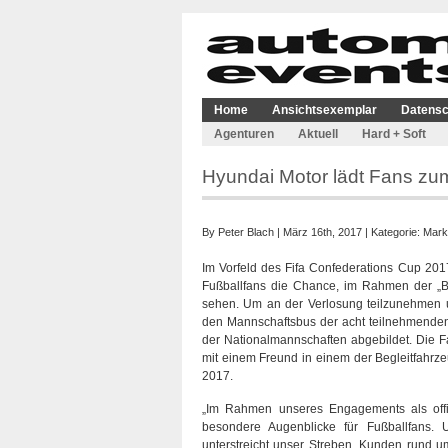
Home
Ansichtsexemplar
Datensc
Agenturen
Aktuell
Hard + Soft
Hyundai Motor lädt Fans zu
By
Peter Blach
| März 16th, 2017 | Kategorie:
Mark
Im Vorfeld des Fifa Confederations Cup 2017
Fußballfans die Chance, im Rahmen der „B
sehen. Um an der Verlosung teilzunehmen u
den Mannschaftsbus der acht teilnehmende
der Nationalmannschaften abgebildet. Die
mit einem Freund in einem der Begleitfahrz
2017.
„Im Rahmen unseres Engagements als offizi
besondere Augenblicke für Fußballfans. 
unterstreicht unser Streben, Kunden rund u