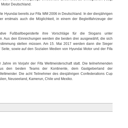
i Motor Deutschland.
te Hyundai bereits zur Fifa WM 2006 in Deutschland. In der diesjährigen
 erstmals auch die Möglichkeit, in einem der Begleitfahrzeuge der
e Fußballbegeisterte ihre Vorschläge für die Slogans unter
n. Aus den Einreichungen werden die besten drei ausgewählt, die sich
Abstimmung stellen müssen. Am 15. Mai 2017 werden dann die Sieger
“ Seite, sowie auf den Sozialen Medien von Hyundai Motor und der Fifa
r Jahre im Vorjahr der Fifa Weltmeisterschaft statt. Die teilnehmenden
us den besten Teams der Kontinente, dem Gastgeberland der
eltmeister. Die acht Teilnehmer des diesjährigen Confederations Cup
ralien, Neuseeland, Kamerun, Chile und Mexiko.