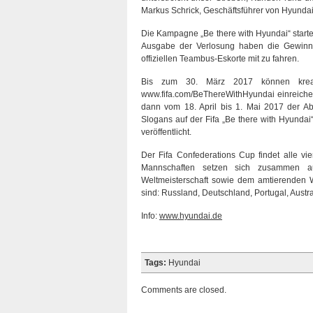
Markus Schrick, Geschäftsführer von Hyunda
Die Kampagne „Be there with Hyundai“ starte
Ausgabe der Verlosung haben die Gewinner
offiziellen Teambus-Eskorte mit zu fahren.
Bis zum 30. März 2017 können kreativ
www.fifa.com/BeThereWithHyundai einreiche
dann vom 18. April bis 1. Mai 2017 der 
Slogans auf der Fifa „Be there with Hyundai
veröffentlicht.
Der Fifa Confederations Cup findet alle vie
Mannschaften setzen sich zusammen a
Weltmeisterschaft sowie dem amtierenden W
sind: Russland, Deutschland, Portugal, Aust
Info:
www.hyundai.de
Tags:
Hyundai
Comments are closed.