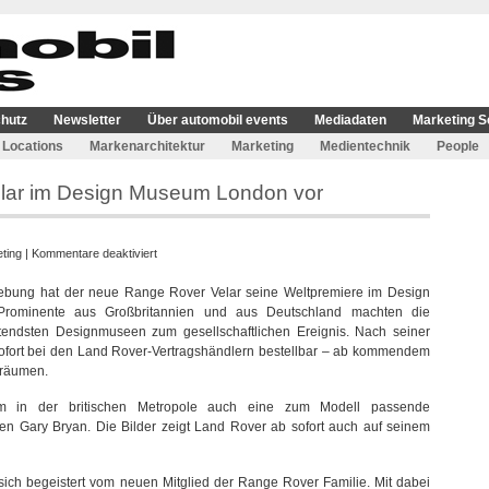
hutz
Newsletter
Über automobil events
Mediadaten
Marketing S
Locations
Markenarchitektur
Marketing
Medientechnik
People
elar im Design Museum London vor
für
ting
|
Kommentare deaktiviert
Range
gebung hat der neue Range Rover Velar seine Weltpremiere im Design
Rover
Prominente aus Großbritannien und aus Deutschland machten die
stellt
tendsten Designmuseen zum gesellschaftlichen Ereignis. Nach seiner
neuen
sofort bei den Land Rover-Vertragshändlern bestellbar – ab kommendem
Velar
sräumen.
im
Design
um in der britischen Metropole auch eine zum Modell passende
Museum
en Gary Bryan. Die Bilder zeigt Land Rover ab sofort auch auf seinem
London
vor
sich begeistert vom neuen Mitglied der Range Rover Familie. Mit dabei