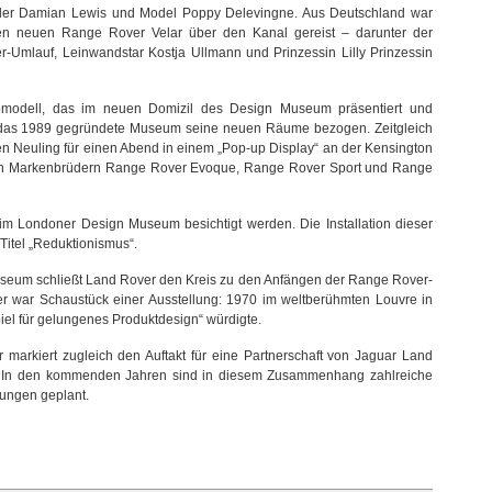
ler Damian Lewis und Model Poppy Delevingne. Aus Deutschland war
 den neuen Range Rover Velar über den Kanal gereist – darunter der
-Umlauf, Leinwandstar Kostja Ullmann und Prinzessin Lilly Prinzessin
omodell, das im neuen Domizil des Design Museum präsentiert und
e das 1989 gegründete Museum seine neuen Räume bezogen. Zeitgleich
en Neuling für einen Abend in einem „Pop-up Display“ an der Kensington
 den Markenbrüdern Range Rover Evoque, Range Rover Sport und Range
im Londoner Design Museum besichtigt werden. Die Installation dieser
 Titel „Reduktionismus“.
useum schließt Land Rover den Kreis zu den Anfängen der Range Rover-
er war Schaustück einer Ausstellung: 1970 im weltberühmten Louvre in
iel für gelungenes Produktdesign“ würdigte.
markiert zugleich den Auftakt für eine Partnerschaft von Jaguar Land
In den kommenden Jahren sind in diesem Zusammenhang zahlreiche
tungen geplant.