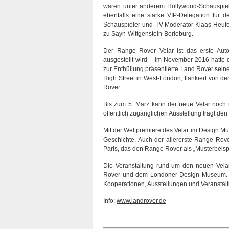
waren unter anderem Hollywood-Schauspie
ebenfalls eine starke VIP-Delegation für
Schauspieler und TV-Moderator Klaas Heufer
zu Sayn-Wittgenstein-Berleburg.
Der Range Rover Velar ist das erste Aut
ausgestellt wird – im November 2016 hatt
zur Enthüllung präsentierte Land Rover sein
High Street in West-London, flankiert von
Rover.
Bis zum 5. März kann der neue Velar noch 
öffentlich zugänglichen Ausstellung trägt den
Mit der Weltpremiere des Velar im Design M
Geschichte. Auch der allererste Range Rov
Paris, das den Range Rover als „Musterbeisp
Die Veranstaltung rund um den neuen Velar 
Rover und dem Londoner Design Museum. 
Kooperationen, Ausstellungen und Veranstal
Info:
www.landrover.de