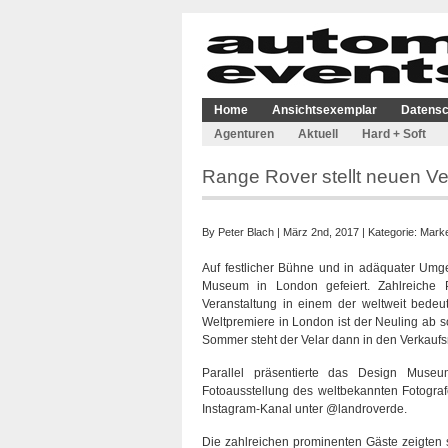
Home
Ansichtsexemplar
Datensc
Agenturen
Aktuell
Hard + Soft
Range Rover stellt neuen V
By
Peter Blach
| März 2nd, 2017 | Kategorie:
Marke
Auf festlicher Bühne und in adäquater Um
Museum in London gefeiert. Zahlreiche 
Veranstaltung in einem der weltweit bedeu
Weltpremiere in London ist der Neuling ab 
Sommer steht der Velar dann in den Verkauf
Parallel präsentierte das Design Muse
Fotoausstellung des weltbekannten Fotograf
Instagram-Kanal unter @landroverde.
Die zahlreichen prominenten Gäste zeigten 