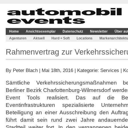
Home
Ansichtsexemplar
Datenschutz
Newsletter
Über au
Agenturen
Aktuell
Hard + Soft
Locations
Markenarchitektu
Rahmenvertrag zur Verkehrssicher
By
Peter Blach
| Mai 18th, 2016 | Kategorie:
Services
|
Ko
Sämtliche Verkehrssicherungsmaßnahmen be
Berliner Bezirk Charlottenburg-Wilmersdorf werde
Event Tools realisiert. Das auf die Bere
Eventinfrastrukturen spezialisierte Unter
Beteiligung an einer Ausschreibung den Auftr
führt damit sein rund zwei Jahre andauern
Stadtteil weiter fort. In den vergangenen bei