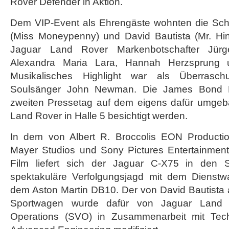
Rover Defender in Aktion.
exklusivem
Event
Dem VIP-Event als Ehrengäste wohnten die Sch
in
(Miss Moneypenny) und David Bautista (Mr. Hi
Frankfurt
Jaguar Land Rover Markenbotschafter Jürg
Alexandra Maria Lara, Hannah Herzsprung 
Musikalisches Highlight war als Überrasch
Soulsänger John Newman. Die James Bond 
zweiten Pressetag auf dem eigens dafür umge
Land Rover in Halle 5 besichtigt werden.
In dem von Albert R. Broccolis EON Producti
Mayer Studios und Sony Pictures Entertainment
Film liefert sich der Jaguar C-X75 in den
spektakuläre Verfolgungsjagd mit dem Diens
dem Aston Martin DB10. Der von David Bautista a
Sportwagen wurde dafür von Jaguar Land R
Operations (SVO) in Zusammenarbeit mit Techn