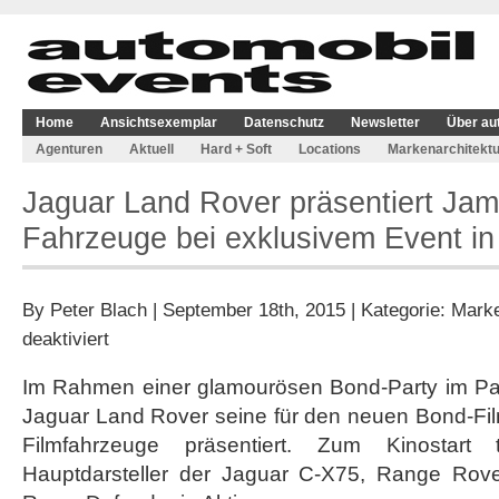
Home
Ansichtsexemplar
Datenschutz
Newsletter
Über au
Agenturen
Aktuell
Hard + Soft
Locations
Markenarchitektu
Jaguar Land Rover präsentiert Ja
Fahrzeuge bei exklusivem Event in
By
Peter Blach
| September 18th, 2015 | Kategorie:
Marke
für
deaktiviert
Jaguar
Land
Im Rahmen einer glamourösen Bond-Party im Pal
Rover
Jaguar Land Rover seine für den neuen Bond-Fi
präsentiert
James
Filmfahrzeuge präsentiert. Zum Kinostart 
Bond-
Hauptdarsteller der Jaguar C-X75, Range Ro
Fahrzeuge
bei