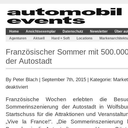
Home
Ansichtsexemplar
Datenschutz
Newsletter
Über au
Agenturen
Aktuell
Hard + Soft
Locations
Markenarchitektu
Französischer Sommer mit 500.000
der Autostadt
By
Peter Blach
| September 7th, 2015 | Kategorie:
Market
für
deaktiviert
Französischer
Sommer
Französische Wochen erlebten die Besuc
mit
Sommerinszenierung der Autostadt in Wolfsbur
500.000
Besuchern
Startschuss für die Attraktionen und Veranstal
in
„Vive la France!“. „Die Sommerinszenierung
der
Autostadt