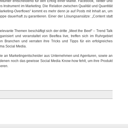
tunter entscheidend für den Erfolg einer Marke. Facebook, Twitter und
es Instrument im Marketing. Die Relation zwischen Qualität und Quantität
„Marketing-Overflows“ kommt es mehr denn je auf Posts mit Inhalt an, um
pe dauerhaft zu garantieren. Einer der Lösungsansätze: „Content statt
elevante Themen beschäftigt sich der dritte „Meet the Beef“ – Trend Talk
isiert und veranstaltet von Beeftea live, treffen sich im Ruhrgebiet
n Branchen und verraten ihre Tricks und Tipps für ein erfolgreiches
ema Social Media.
Linie an Marketingentscheider aus Unternehmen und Agenturen, sowie an
 denen noch das gewisse Social Media Know-how fehlt, um ihre Produkt
ieren.