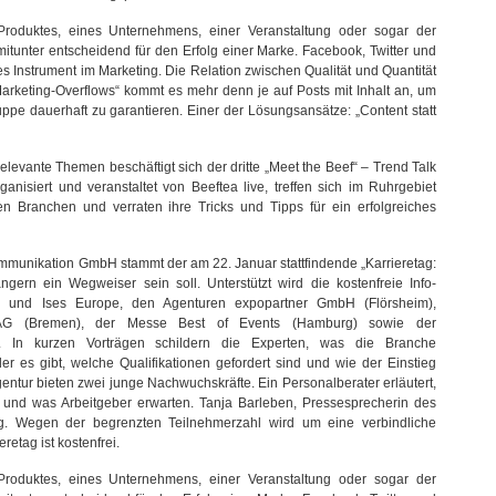
Produktes, eines Unternehmens, einer Veranstaltung oder sogar der
tunter entscheidend für den Erfolg einer Marke. Facebook, Twitter und
es Instrument im Marketing. Die Relation zwischen Qualität und Quantität
„Marketing-Overflows“ kommt es mehr denn je auf Posts mit Inhalt an, um
pe dauerhaft zu garantieren. Einer der Lösungsansätze: „Content statt
elevante Themen beschäftigt sich der dritte „Meet the Beef“ – Trend Talk
isiert und veranstaltet von Beeftea live, treffen sich im Ruhrgebiet
n Branchen und verraten ihre Tricks und Tipps für ein erfolgreiches
Kommunikation GmbH stammt der am 22. Januar stattfindende „Karrieretag:
gern ein Wegweiser sein soll. Unterstützt wird die kostenfreie Info-
 und Ises Europe, den Agenturen expopartner GmbH (Flörsheim),
nt AG (Bremen), der Messe Best of Events (Hamburg) sowie der
. In kurzen Vorträgen schildern die Experten, was die Branche
er es gibt, welche Qualifikationen gefordert sind und wie der Einstieg
Agentur bieten zwei junge Nachwuchskräfte. Ein Personalberater erläutert,
nd was Arbeitgeber erwarten. Tanja Barleben, Pressesprecherin des
tung. Wegen der begrenzten Teilnehmerzahl wird um eine verbindliche
etag ist kostenfrei.
Produktes, eines Unternehmens, einer Veranstaltung oder sogar der