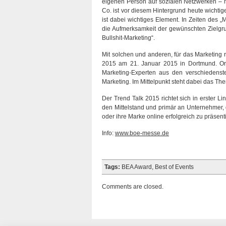
eigenen Person auf sozialen Netzwerken – mi
Co. ist vor diesem Hintergrund heute wichtig
ist dabei wichtiges Element. In Zeiten des 
die Aufmerksamkeit der gewünschten Zielgrup
Bullshit-Marketing“.
Mit solchen und anderen, für das Marketing r
2015 am 21. Januar 2015 in Dortmund. Organ
Marketing-Experten aus den verschiedenste
Marketing. Im Mittelpunkt steht dabei das Th
Der Trend Talk 2015 richtet sich in erster 
den Mittelstand und primär an Unternehmer,
oder ihre Marke online erfolgreich zu präsent
Info:
www.boe-messe.de
Tags:
BEA Award
,
Best of Events
Comments are closed.