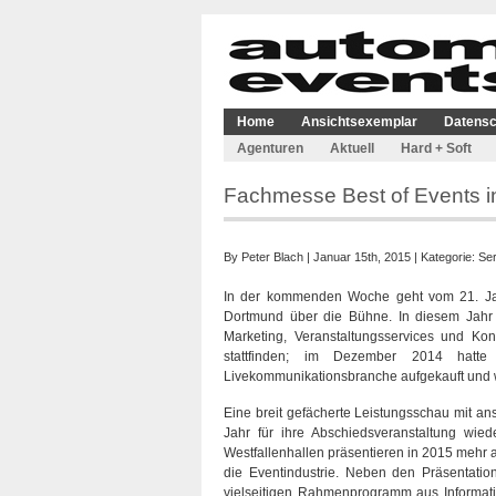
Home
Ansichtsexemplar
Datensc
Agenturen
Aktuell
Hard + Soft
Fachmesse Best of Events i
By
Peter Blach
| Januar 15th, 2015 | Kategorie:
Se
In der kommenden Woche geht vom 21. Janu
Dortmund über die Bühne. In diesem Jahr w
Marketing, Veranstaltungsservices und K
stattfinden; im Dezember 2014 hatt
Livekommunikationsbranche aufgekauft und w
Eine breit gefächerte Leistungsschau mit
Jahr für ihre Abschiedsveranstaltung wie
Westfallenhallen präsentieren in 2015 mehr 
die Eventindustrie. Neben den Präsentatio
vielseitigen Rahmenprogramm aus Informatio