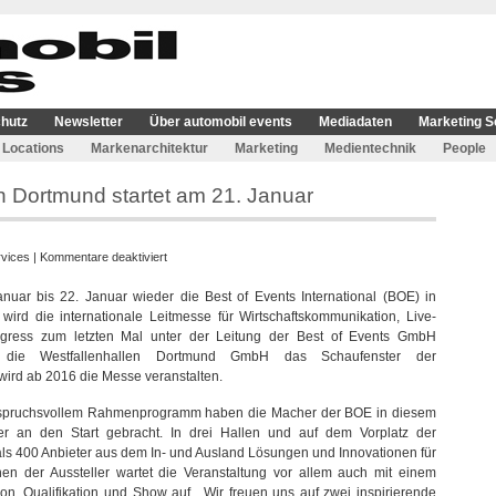
hutz
Newsletter
Über automobil events
Mediadaten
Marketing S
Locations
Markenarchitektur
Marketing
Medientechnik
People
n Dortmund startet am 21. Januar
für
rvices
|
Kommentare deaktiviert
Fachmesse
ar bis 22. Januar wieder die Best of Events International (BOE) in
Best
ird die internationale Leitmesse für Wirtschaftskommunikation, Live-
of
ongress zum letzten Mal unter der Leitung der Best of Events GmbH
Events
e die Westfallenhallen Dortmund GmbH das Schaufenster der
in
ird ab 2016 die Messe veranstalten.
Dortmund
startet
 anspruchsvollem Rahmenprogramm haben die Macher der BOE in diesem
am
der an den Start gebracht. In drei Hallen und auf dem Vorplatz der
21.
als 400 Anbieter aus dem In- und Ausland Lösungen und Innovationen für
Januar
nen der Aussteller wartet die Veranstaltung vor allem auch mit einem
n, Qualifikation und Show auf. „Wir freuen uns auf zwei inspirierende