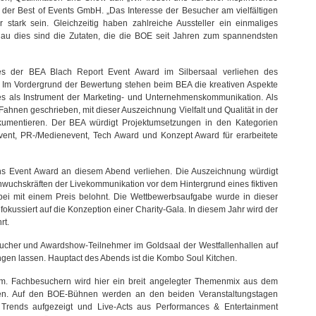
der Best of Events GmbH. „Das Interesse der Besucher am vielfältigen
ark sein. Gleichzeitig haben zahlreiche Aussteller ein einmaliges
au dies sind die Zutaten, die die BOE seit Jahren zum spannendsten
 der BEA Blach Report Event Award im Silbersaal verliehen des
. Im Vordergrund der Bewertung stehen beim BEA die kreativen Aspekte
tes als Instrument der Marketing- und Unternehmenskommunikation. Als
 Fahnen geschrieben, mit dieser Auszeichnung Vielfalt und Qualität in der
kumentieren. Der BEA würdigt Projektumsetzungen in den Kategorien
event, PR-/Medienevent, Tech Award und Konzept Award für erarbeitete
hs Event Award an diesem Abend verliehen. Die Auszeichnung würdigt
chwuchskräften der Livekommunikation vor dem Hintergrund eines fiktiven
rbei mit einem Preis belohnt. Die Wettbewerbsaufgabe wurde in dieser
okussiert auf die Konzeption einer Charity-Gala. In diesem Jahr wird der
rt.
cher und Awardshow-Teilnehmer im Goldsaal der Westfallenhallen auf
gen lassen. Hauptact des Abends ist die Kombo Soul Kitchen.
amm. Fachbesuchern wird hier ein breit angelegter Themenmix aus dem
en. Auf den BOE-Bühnen werden an den beiden Veranstaltungstagen
 Trends aufgezeigt und Live-Acts aus Performances & Entertainment