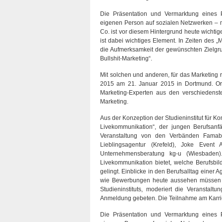
Die Präsentation und Vermarktung eines 
eigenen Person auf sozialen Netzwerken – mi
Co. ist vor diesem Hintergrund heute wichtig
ist dabei wichtiges Element. In Zeiten des 
die Aufmerksamkeit der gewünschten Zielgrup
Bullshit-Marketing“.
Mit solchen und anderen, für das Marketing r
2015 am 21. Januar 2015 in Dortmund. Organ
Marketing-Experten aus den verschiedenste
Marketing.
Aus der Konzeption der Studieninstitut für 
Livekommunikation“, der jungen Berufsanfän
Veranstaltung von den Verbänden Famab
Lieblingsagentur (Krefeld), Joke Eve
Unternehmensberatung kg-u (Wiesbaden)
Livekommunikation bietet, welche Berufsbild
gelingt. Einblicke in den Berufsalltag einer 
wie Bewerbungen heute aussehen müssen u
Studieninstituts, moderiert die Veranstal
Anmeldung gebeten. Die Teilnahme am Karrier
Die Präsentation und Vermarktung eines 