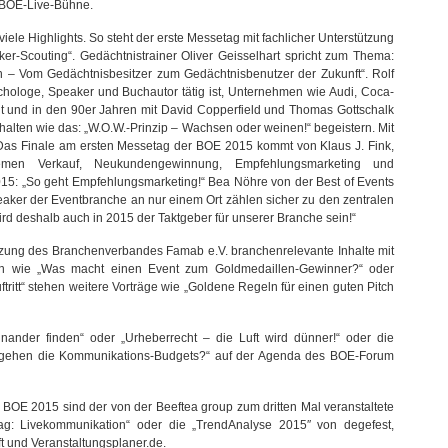
r BOE-Live-Bühne.
ele Highlights. So steht der erste Messetag mit fachlicher Unterstützung
r-Scouting“. Gedächtnistrainer Oliver Geisselhart spricht zum Thema:
n – Vom Gedächtnisbesitzer zum Gedächtnisbenutzer der Zukunft“. Rolf
chologe, Speaker und Buchautor tätig ist, Unternehmen wie Audi, Coca-
t und in den 90er Jahren mit David Copperfield und Thomas Gottschalk
halten wie das: „W.O.W.-Prinzip – Wachsen oder weinen!“ begeistern. Mit
 Das Finale am ersten Messetag der BOE 2015 kommt von Klaus J. Fink,
men Verkauf, Neukundengewinnung, Empfehlungsmarketing und
15: „So geht Empfehlungsmarketing!“ Bea Nöhre von der Best of Events
ker der Eventbranche an nur einem Ort zählen sicher zu den zentralen
rd deshalb auch in 2015 der Taktgeber für unserer Branche sein!“
tützung des Branchenverbandes Famab e.V. branchenrelevante Inhalte mit
en wie „Was macht einen Event zum Goldmedaillen-Gewinner?“ oder
tritt“ stehen weitere Vorträge wie „Goldene Regeln für einen guten Pitch
nander finden“ oder „Urheberrecht – die Luft wird dünner!“ oder die
n gehen die Kommunikations-Budgets?“ auf der Agenda des BOE-Forum
OE 2015 sind der von der Beeftea group zum dritten Mal veranstaltete
tag: Livekommunikation“ oder die „TrendAnalyse 2015″ von degefest,
t und Veranstaltungsplaner.de.