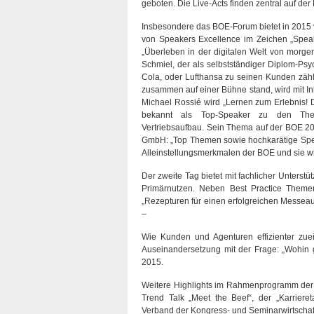
geboten. Die Live-Acts finden zentral auf de
Insbesondere das BOE-Forum bietet in 2015 vi
von Speakers Excellence im Zeichen „Speake
„Überleben in der digitalen Welt von morge
Schmiel, der als selbstständiger Diplom-Psy
Cola, oder Lufthansa zu seinen Kunden zähl
zusammen auf einer Bühne stand, wird mit In
Michael Rossié wird „Lernen zum Erlebnis!
bekannt als Top-Speaker zu den The
Vertriebsaufbau. Sein Thema auf der BOE 20
GmbH: „Top Themen sowie hochkarätige Spea
Alleinstellungsmerkmalen der BOE und sie wi
Der zweite Tag bietet mit fachlicher Unters
Primärnutzen. Neben Best Practice Them
„Rezepturen für einen erfolgreichen Messeauf
–
Wie Kunden und Agenturen effizienter zuei
Auseinandersetzung mit der Frage: „Wohi
2015.
Weitere Highlights im Rahmenprogramm der B
Trend Talk „Meet the Beef“, der „Karriere
Verband der Kongress- und Seminarwirtschaf