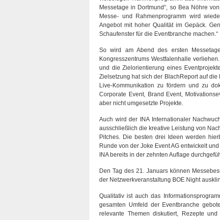
Messetage in Dortmund“, so Bea Nöhre von 
Messe- und Rahmenprogramm wird wieder st
Angebot mit hoher Qualität im Gepäck. Gen
Schaufenster für die Eventbranche machen.“
So wird am Abend des ersten Messetages
Kongresszentrums Westfalenhalle verliehen
und die Zielorientierung eines Eventprojek
Zielsetzung hat sich der BlachReport auf die
Live-Kommunikation zu fördern und zu do
Corporate Event, Brand Event, Motivations
aber nicht umgesetzte Projekte.
Auch wird der INA Internationaler Nachwuc
ausschließlich die kreative Leistung von Na
Pitches. Die besten drei Ideen werden hie
Runde von der Joke Event AG entwickelt und f
INA bereits in der zehnten Auflage durchgefüh
Den Tag des 21. Januars können Messebesu
der Netzwerkveranstaltung BOE Night ausklin
Qualitativ ist auch das Informationsprogr
gesamten Umfeld der Eventbranche gebot
relevante Themen diskutiert, Rezepte und