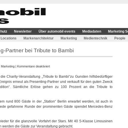
hutz
Newsletter
Über automobil events
Mediadaten
Marketing S
Locations
Markenarchitektur
Marketing
Medientechnik
People
g-Partner bei Tribute to Bambi
für
:
Marketing
|
Kommentare deaktiviert
Mercedes-
e Charity-Veranstaltung „Tribute to Bambi“zu Gunsten hilfsbedürftiger
Benz
Ereignis erneut als Presenting-Partner und verkauft für den guten Zweck
ist
dition“. Sämtliche Erlöse gehen zu 100 Prozent an die Tribute to
Presenting-
Partner
bei
dem rund 800 Gäste in der „Station“ Berlin erwartet werden, ist auch in
Tribute
jede gefahrene Runde der prominenten Gäste spendet Mercedes-Benz
to
Bambi
der für die glanzvolle Vorfahrt der Stars. Mit 40 S-Klasse Limousinen
 werden die Gäste zur Veranstaltung gebracht.