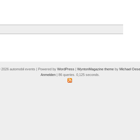
 2026 automobil events | Powered by
WordPress
|
WyntonMagazine theme
by
Michael Oese
Anmelden
| 86 queries. 0,125 seconds.