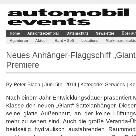
Home
Ansichtsexemplar
Datenschutz
Newsletter
Über au
Agenturen
Aktuell
Hard + Soft
Locations
Markenarchitektu
Neues Anhänger-Flaggschiff „Giant“
Premiere
By
Peter Blach
| Juni 5th, 2014 | Kategorie:
Services
|
Ko
Nach einem Jahr Entwicklungsdauer präsentiert M
Klasse den neuen „Giant“ Sattelanhänger. Dieser 
seine glatte Außenhaut, an der keine Lüftungsg
mehr zu sehen sind. Auch die große Veranda-Ü
beidseitig hydraulisch ausfahrenden Raummodu