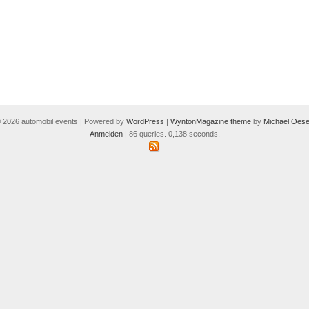
 2026 automobil events | Powered by
WordPress
|
WyntonMagazine theme
by
Michael Oese
Anmelden
| 86 queries. 0,138 seconds.