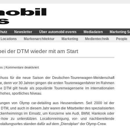
hutz
Newsletter
Über automobil events
Mediadaten
Marketing S
Locations
Markenarchitektur
Marketing
Medientechnik
People
ei der DTM wieder mit am Start
für
es
|
Kommentare deaktiviert
Olymp
chuss für die neue Saison der Deutschen-Tourenwagen-Meisterschaft
auch
re, denn vor 30 Jahren gingen die ersten Tourenwagenfahrer im Rahmen
in
ie DTM gilt heute als populärste Tourenwagenserie im internationalen
diesem
t hohes, sportliches Niveau.
Jahr
bei
stungen von Olymp car-detailing aus Heusenstamm. Seit 2000 ist der
der
er DTM, und auch in diesem Jahr waren die Mitarbeiter des spezialisierten
DTM
ockenheimrings im Einsatz, um Konzerne wie Audi, BMW, Hankook oder
wieder
-how zu unterstützen. Locationreinigung, vor- und nachbereitende
mit
staltungsortes standen dafür auf dem „Dienstplan“ der Olymp-Crew.
am
Start