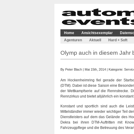
Home
Ansichtsexemplar
Datensc
Agenturen
Aktuell
Hard + Soft
Olymp auch in diesem Jahr b
By
Peter Blach
| Mai 15th, 2014 | Kategorie:
Servic
Am Hockenheimring fiel gerade der Starts
(DTM). Dabei ist diese Saison eine Besonde
der Wettkampfserie auf die Rennstrecke. D
Rennzirkus und bietet alljährlich ein konstan
Konstant und sportlich sind auch die Lei
Mittelständler immer wieder wichtiger Teil d
Dienstleisters auf dem das Gelände des H
Dekra bei ihren DTM-Auftritten mit Know
Fahrzeugpflege und die Betreuung des Veran