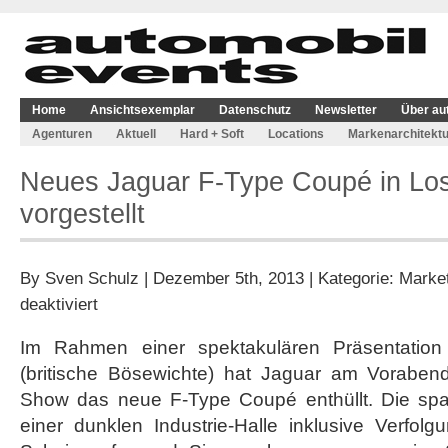
Home
Ansichtsexemplar
Datenschutz
Newsletter
Über au
Agenturen
Aktuell
Hard + Soft
Locations
Markenarchitektu
Neues Jaguar F-Type Coupé in Lo
vorgestellt
By
Sven Schulz
| Dezember 5th, 2013 | Kategorie:
Marke
für
deaktiviert
Neues
Jaguar
Im Rahmen einer spektakulären Präsentation im 
F-
(britische Bösewichte) hat Jaguar am Voraben
Type
Coupé
Show das neue F-Type Coupé enthüllt. Die spa
in
einer dunklen Industrie-Halle inklusive Verfol
Los
Angeles