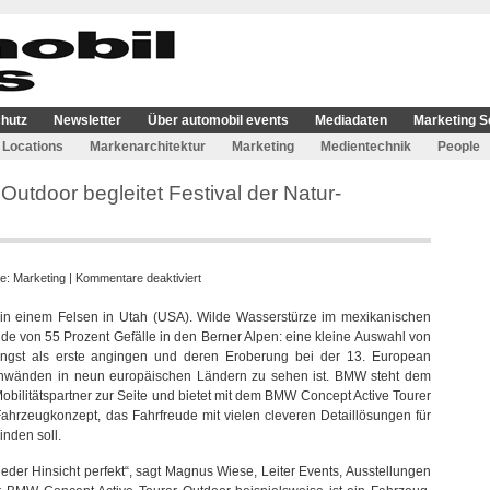
hutz
Newsletter
Über automobil events
Mediadaten
Marketing S
Locations
Markenarchitektur
Marketing
Medientechnik
People
utdoor begleitet Festival der Natur-
für
ie:
Marketing
|
Kommentare deaktiviert
BMW
t in einem Felsen in Utah (USA). Wilde Wasserstürze im mexikanischen
Concept
nde von 55 Prozent Gefälle in den Berner Alpen: eine kleine Auswahl von
Active
jüngst als erste angingen und deren Eroberung bei der 13. European
Tourer
leinwänden in neun europäischen Ländern zu sehen ist. BMW steht dem
Outdoor
obilitätspartner zur Seite und bietet mit dem BMW Concept Active Tourer
begleitet
Fahrzeugkonzept, das Fahrfreude mit vielen cleveren Detaillösungen für
Festival
inden soll.
der
Natur-
 jeder Hinsicht perfekt“, sagt Magnus Wiese, Leiter Events, Ausstellungen
Abenteurer