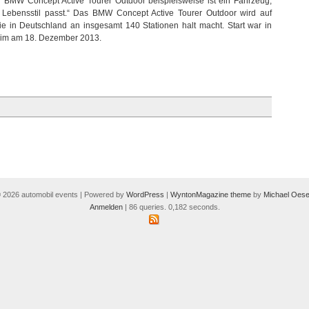
BMW Concept Active Tourer Outdoor beispielsweise ist ein Fahrzeug,
durch
 Lebensstil passt.“ Das BMW Concept Active Tourer Outdoor wird auf
Europa
ie in Deutschland an insgesamt 140 Stationen halt macht. Start war in
nheim am 18. Dezember 2013.
 2026 automobil events | Powered by
WordPress
|
WyntonMagazine theme
by
Michael Oese
Anmelden
| 86 queries. 0,182 seconds.