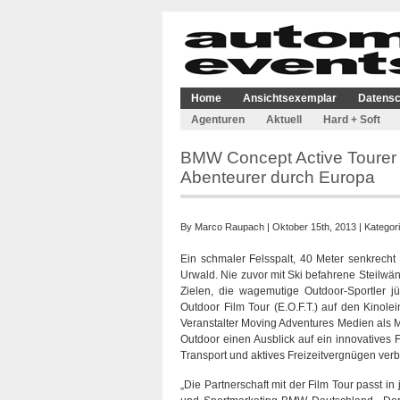
Home
Ansichtsexemplar
Datensc
Agenturen
Aktuell
Hard + Soft
BMW Concept Active Tourer O
Abenteurer durch Europa
By
Marco Raupach
| Oktober 15th, 2013 | Kategor
Ein schmaler Felsspalt, 40 Meter senkrech
Urwald. Nie zuvor mit Ski befahrene Steilwä
Zielen, die wagemutige Outdoor-Sportler 
Outdoor Film Tour (E.O.F.T.) auf den Kino
Veranstalter Moving Adventures Medien als M
Outdoor einen Ausblick auf ein innovatives 
Transport und aktives Freizeitvergnügen verb
„Die Partnerschaft mit der Film Tour passt in