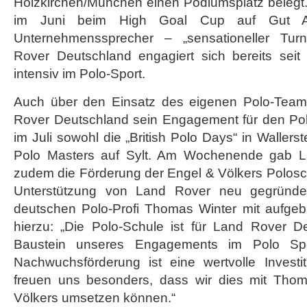
Holzkirchen/München einen Podiumsplatz belegt.
Sport
im Juni beim High Goal Cup auf Gut A
Unternehmenssprecher – „sensationeller Tur
Rover Deutschland engagiert sich bereits sei
intensiv im Polo-Sport.
Auch über den Einsatz des eigenen Polo-Teams
Rover Deutschland sein Engagement für den Polo
im Juli sowohl die „British Polo Days“ in Waller
Polo Masters auf Sylt. Am Wochenende gab L
zudem die Förderung der Engel & Völkers Polosch
Unterstützung von Land Rover neu gegründ
deutschen Polo-Profi Thomas Winter mit aufgeba
hierzu: „Die Polo-Schule ist für Land Rover De
Baustein unseres Engagements im Polo Spo
Nachwuchsförderung ist eine wertvolle Investit
freuen uns besonders, dass wir dies mit Tho
Völkers umsetzen können.“