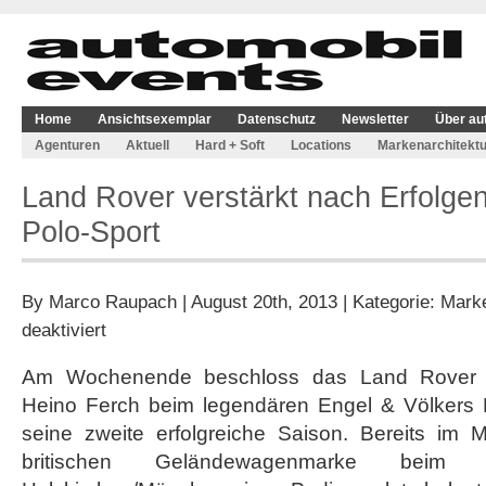
Home
Ansichtsexemplar
Datenschutz
Newsletter
Über au
Agenturen
Aktuell
Hard + Soft
Locations
Markenarchitektu
Land Rover verstärkt nach Erfolg
Polo-Sport
By
Marco Raupach
| August 20th, 2013 | Kategorie:
Marke
für
deaktiviert
Land
Rover
Am Wochenende beschloss das Land Rover 
verstärkt
Heino Ferch beim legendären Engel & Völkers 
nach
Erfolgen
seine zweite erfolgreiche Saison. Bereits im
Engagement
britischen Geländewagenmarke bei
im
Polo-