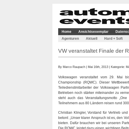
Home
Ansichtsexemplar
Datensc
Agenturen
Aktuell
Hard + Soft
VW veranstaltet Finale der R
By
Marco Raupach
| Mai 16th, 2013 | Kategorie:
Ma
Volkswagen veranstaltet vom 29. Mai bis
Championship (RQWC). Dieser Wettbewerb 
Teiledienstmitarbeiter der Volkswagen Partn
Betrieben noch stärker miteinander zu verne
steht auch das Veranstaltungsmotto „One
Teilnehmern aus 80 Ländern reisen rund 300 
Christian Klingler, Vorstand für Vertrieb
betont: „Unser klarer Anspruch ist es, den V
bieten. Dafür brauchen wir bei unseren Partne
Die RQWC leistet dazu einen wichtigen Beitr