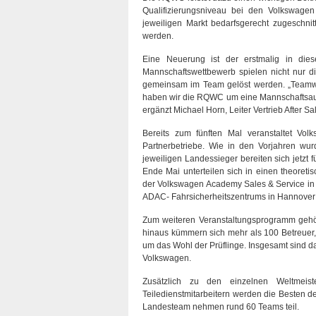
Qualifizierungsniveau bei den Volkswagen
jeweiligen Markt bedarfsgerecht zugeschnitt
werden.
Eine Neuerung ist der erstmalig in die
Mannschaftswettbewerb spielen nicht nur d
gemeinsam im Team gelöst werden. „Teamwor
haben wir die RQWC um eine Mannschaftsauf
ergänzt Michael Horn, Leiter Vertrieb After 
Bereits zum fünften Mal veranstaltet Volk
Partnerbetriebe. Wie in den Vorjahren wur
jeweiligen Landessieger bereiten sich jetzt f
Ende Mai unterteilen sich in einen theoretis
der Volkswagen Academy Sales & Service in 
ADAC- Fahrsicherheitszentrums in Hannover 
Zum weiteren Veranstaltungsprogramm gehör
hinaus kümmern sich mehr als 100 Betreuer,
um das Wohl der Prüflinge. Insgesamt sind d
Volkswagen.
Zusätzlich zu den einzelnen Weltmeiste
Teiledienstmitarbeitern werden die Besten d
Landesteam nehmen rund 60 Teams teil.