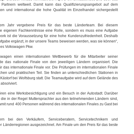
 Partnern weltweit. Damit kann das Qualifizierungsangebot auf dem
en und international die hohe Qualität im Einzelhandel sichergestellt
sem Jahr vergebene Preis für das beste Länderteam. Bei diesem
ie eigenen Fachkenntnisse eine Rolle, sondern es muss eine Aufgabe
k ist die Voraussetzung für eine hohe Kundenzufriedenheit. Deshalb
gabe ergänzt, in der unsere Teams beweisen werden, was sie können“,
Sales Volkswagen Pkw.
swagen einen internationalen Wettbewerb für die Mitarbeiter seiner
de das nationale Finale von den jeweiligen Ländern organisiert. Die
ür das internationale Finale vor. Die Prüfungen im internationalen Finale
chen und praktischen Teil. Sie finden an unterschiedlichen Stationen in
Kästorf bei Wolfsburg statt. Die Teamaufgabe wird auf dem Gelände des
absolviert.
en eine Werksbesichtigung und ein Besuch in der Autostadt. Darüber
 die in der Regel Muttersprachler aus den teilnehmenden Ländern sind,
amit rund 400 Personen während des internationalen Finales zu Gast bei
rn bei den Verkäufern, Serviceberatern, Servicetechnikern und
er Länderregionen ausgezeichnet. Am Finale um den Preis für das beste