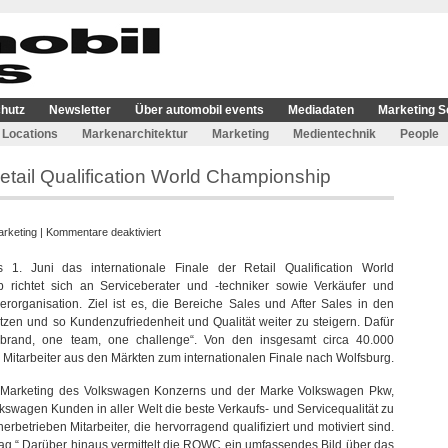
hutz
Newsletter
Über automobil events
Mediadaten
Marketing S
Locations
Markenarchitektur
Marketing
Medientechnik
People
etail Qualification World Championship
für
rketing
|
Kommentare deaktiviert
VW
 1. Juni das internationale Finale der Retail Qualification World
veranstaltet
richtet sich an Serviceberater und -techniker sowie Verkäufer und
Finale
erorganisation. Ziel ist es, die Bereiche Sales und After Sales in den
der
tzen und so Kundenzufriedenheit und Qualität weiter zu steigern. Dafür
Retail
 brand, one team, one challenge“. Von den insgesamt circa 40.000
Qualification
Mitarbeiter aus den Märkten zum internationalen Finale nach Wolfsburg.
World
Championship
 und Marketing des Volkswagen Konzerns und der Marke Volkswagen Pkw,
olkswagen Kunden in aller Welt die beste Verkaufs- und Servicequalität zu
rbetrieben Mitarbeiter, die hervorragend qualifiziert und motiviert sind.
ag.“ Darüber hinaus vermittelt die RQWC ein umfassendes Bild über das