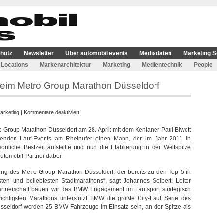
hutz
Newsletter
Über automobil events
Mediadaten
Marketing S
Locations
Markenarchitektur
Marketing
Medientechnik
People
beim Metro Group Marathon Düsseldorf
für
arketing
|
Kommentare deaktiviert
BMW
 Group Marathon Düsseldorf am 28. April: mit dem Kenianer Paul Biwott
ist
trebenden Lauf-Events am Rheinufer einen Mann, der im Jahr 2011 in
Automobil-
nliche Bestzeit aufstellte und nun die Etablierung in der Weltspitze
Partner
Automobil-Partner dabei.
beim
Metro
lung des Metro Group Marathon Düsseldorf, der bereits zu den Top 5 in
Group
sten und beliebtesten Stadtmarathons“, sagt Johannes Seibert, Leiter
Marathon
artnerschaft bauen wir das BMW Engagement im Laufsport strategisch
Düsseldorf
wichtigsten Marathons unterstützt BMW die größte City-Lauf Serie des
üsseldorf werden 25 BMW Fahrzeuge im Einsatz sein, an der Spitze als