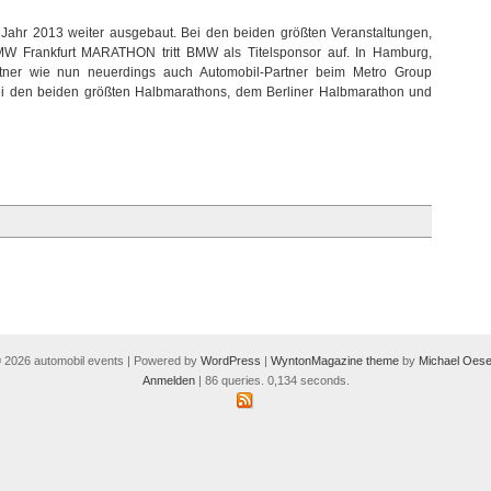
ahr 2013 weiter ausgebaut. Bei den beiden größten Veranstaltungen,
rankfurt MARATHON tritt BMW als Titelsponsor auf. In Hamburg,
er wie nun neuerdings auch Automobil-Partner beim Metro Group
i den beiden größten Halbmarathons, dem Berliner Halbmarathon und
 2026 automobil events | Powered by
WordPress
|
WyntonMagazine theme
by
Michael Oese
Anmelden
| 86 queries. 0,134 seconds.