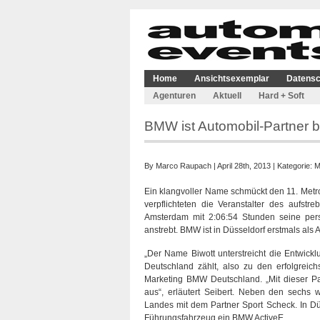
Home
Ansichtsexemplar
Datensc
Agenturen
Aktuell
Hard + Soft
BMW ist Automobil-Partner 
By
Marco Raupach
| April 28th, 2013 | Kategorie:
M
Ein klangvoller Name schmückt den 11. Metro
verpflichteten die Veranstalter des aufs
Amsterdam mit 2:06:54 Stunden seine persö
anstrebt. BMW ist in Düsseldorf erstmals als 
„Der Name Biwott unterstreicht die Entwick
Deutschland zählt, also zu den erfolgreich
Marketing BMW Deutschland. „Mit dieser P
aus“, erläutert Seibert. Neben den sechs 
Landes mit dem Partner Sport Scheck. In D
Führungsfahrzeug ein BMW ActiveE.