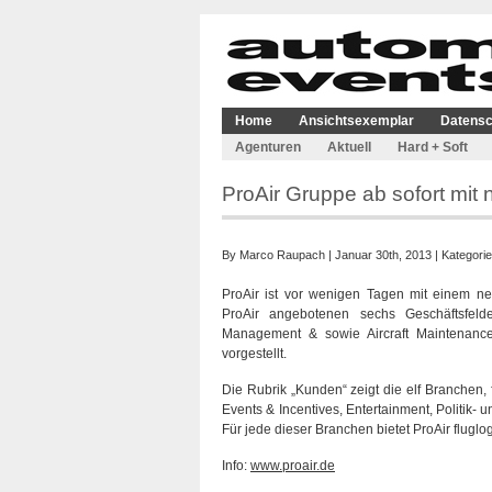
Home
Ansichtsexemplar
Datensc
Agenturen
Aktuell
Hard + Soft
ProAir Gruppe ab sofort mit 
By
Marco Raupach
| Januar 30th, 2013 | Kategori
ProAir ist vor wenigen Tagen mit einem neu-
ProAir angebotenen sechs Geschäftsfelde
Management & sowie Aircraft Maintenance
vorgestellt.
Die Rubrik „Kunden“ zeigt die elf Branchen, f
Events & Incentives, Entertainment, Politik-
Für jede dieser Branchen bietet ProAir flugl
Info:
www.proair.de