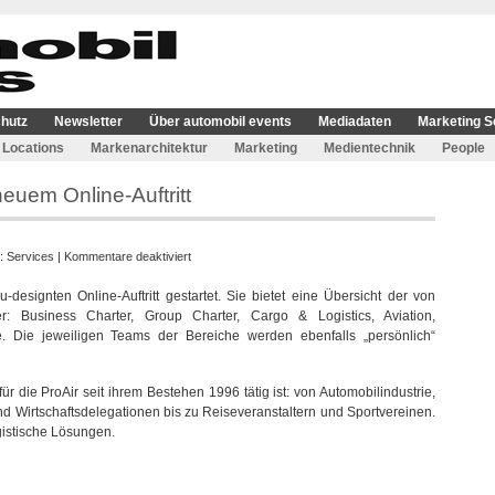
hutz
Newsletter
Über automobil events
Mediadaten
Marketing S
Locations
Markenarchitektur
Marketing
Medientechnik
People
neuem Online-Auftritt
für
e:
Services
|
Kommentare deaktiviert
ProAir
designten Online-Auftritt gestartet. Sie bietet eine Übersicht der von
Gruppe
r: Business Charter, Group Charter, Cargo & Logistics, Aviation,
ab
. Die jeweiligen Teams der Bereiche werden ebenfalls „persönlich“
sofort
mit
neuem
ür die ProAir seit ihrem Bestehen 1996 tätig ist: von Automobilindustrie,
Online-
 und Wirtschaftsdelegationen bis zu Reiseveranstaltern und Sportvereinen.
Auftritt
ogistische Lösungen.