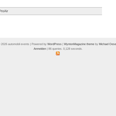
ProAir
 2026 automobil events | Powered by
WordPress
|
WyntonMagazine theme
by
Michael Oese
Anmelden
| 86 queries. 0,128 seconds.