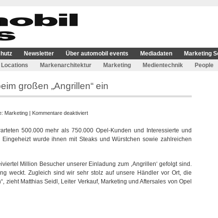
hutz
Newsletter
Über automobil events
Mediadaten
Marketing S
Locations
Markenarchitektur
Marketing
Medientechnik
People
eim großen „Angrillen“ ein
für
e:
Marketing
|
Kommentare deaktiviert
Opel
warteten 500.000 mehr als 750.000 Opel-Kunden und Interessierte und
heizt
r. Eingeheizt wurde ihnen mit Steaks und Würstchen sowie zahlreichen
deutschlandweit
beim
großen
iviertel Million Besucher unserer Einladung zum ‚Angrillen‘ gefolgt sind.
„Angrillen“
g weckt. Zugleich sind wir sehr stolz auf unsere Händler vor Ort, die
ein
, zieht Matthias Seidl, Leiter Verkauf, Marketing und Aftersales von Opel