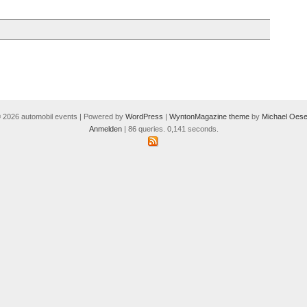
 2026 automobil events | Powered by
WordPress
|
WyntonMagazine theme
by
Michael Oese
Anmelden
| 86 queries. 0,141 seconds.