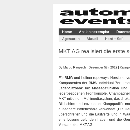
Home
Ansichtsexemplar
Datensc
Agenturen
Aktuell
Hard + Soft
MKT AG realisiert die erst
By
Marco Raupach
| Dezember 5th, 2012 | Katego
Für BMW und Leitner ropeways, Hersteller vo
Komponenten der BMW Individual 7er Limous
Leder-Sitzbank mit Massagefunktion und 
lederbezogenen Frontkonsole. Champagnerf
MKT mit einem Multimediasystem, das direkt
Bildschirm und exzellenter Klangqualität 
aufladbare Batteriesätze verwendet. „Die He
überschreiten und die Lastverteilung in Waa
eine Lösung gefunden haben und die Gon
Vorstand der MKT AG.