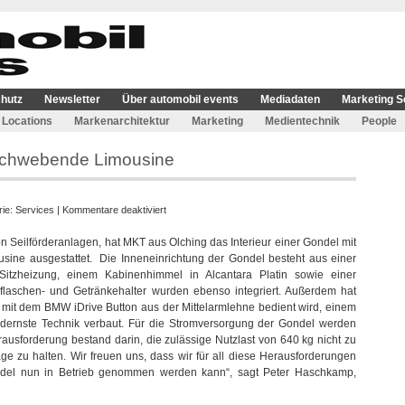
hutz
Newsletter
Über automobil events
Mediadaten
Marketing S
Locations
Markenarchitektur
Marketing
Medientechnik
People
e schwebende Limousine
für
rie:
Services
|
Kommentare deaktiviert
MKT
n Seilförderanlagen, hat MKT aus Olching das Interieur einer Gondel mit
AG
ine ausgestattet. Die Inneneinrichtung der Gondel besteht aus einer
realisiert
Sitzheizung, einem Kabinenhimmel in Alcantara Platin sowie einer
die
laschen- und Getränkehalter wurden ebenso integriert. Außerdem hat
erste
 mit dem BMW iDrive Button aus der Mittelarmlehne bedient wird, einem
schwebende
modernste Technik verbaut. Für die Stromversorgung der Gondel werden
Limousine
rausforderung bestand darin, die zulässige Nutzlast von 640 kg nicht zu
ge zu halten. Wir freuen uns, dass wir für all diese Herausforderungen
del nun in Betrieb genommen werden kann“, sagt Peter Haschkamp,