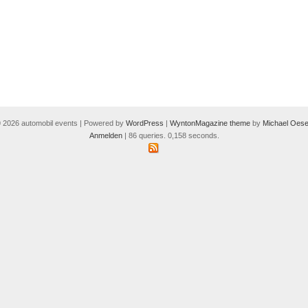
 2026 automobil events | Powered by
WordPress
|
WyntonMagazine theme
by
Michael Oese
Anmelden
| 86 queries. 0,158 seconds.