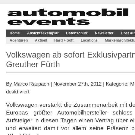
Home
Ansichtsexemplar
Datenschutz
Newsletter
Über au
Agenturen
Aktuell
Hard + Soft
Locations
Markenarchitektu
Volkswagen ab sofort Exklusivpart
Greuther Fürth
By
Marco Raupach
| November 27th, 2012 | Kategorie:
M
für
deaktiviert
Volkswagen
ab
Volkswagen verstärkt die Zusammenarbeit mit de
sofort
Europas größter Automobilhersteller schlos
Exklusivpartner
bei
Aufsteiger in diesen Tagen einen Vertrag über ei
SpVgg
und erweitert damit vor allem seine Präsenz 
Greuther
Fürth