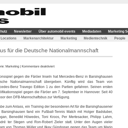
hutz
Newsletter
Über automobil events
Mediadaten
Marketing S
Locations
Markenarchitektur
Marketing
Medientechnik
People
us für die Deutsche Nationalmannschaft
für
rie:
Marketing
|
Kommentare deaktiviert
Mit
onsspiel gegen die Färöer Inseln hat Mercedes-Benz in Barsinghausen
476
sche Nationalmannschaft übergeben. Künftig wird das Team von
PS
edes-Benz Travego Edition 1 zu den Partien gefahren. Seinen ersten
zur
ifikationsspiel gegen die Färöer am 7. September in Hannover. Seit 40
WM:
nsor den DFB-Mannschaftsbus zur Verfügung.
Neuer
Bus
e zum Anlass, ein Training der besonderen Art für die Barsinghausener
für
n Barsinghausen fand ein Fußball-Tennis Match mit Holger Badstuber,
die
gan, Benedikt Höwedes, Toni Kroos, Per Mertesacker, Philipp Lahm,
Deutsche
dré ter Stegen und Ron-Robert Zieler statt. Unter den Augen vieler
Nationalmannschaft
s Team von Thomas Müller und Ilkay Gündogan gegen das Team um Mario