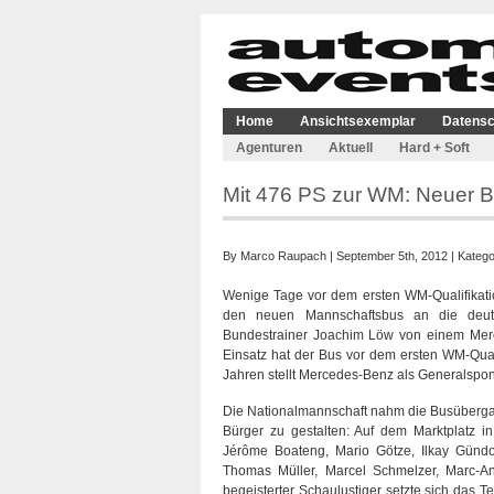
Home
Ansichtsexemplar
Datensc
Agenturen
Aktuell
Hard + Soft
Mit 476 PS zur WM: Neuer B
By
Marco Raupach
| September 5th, 2012 | Katego
Wenige Tage vor dem ersten WM-Qualifikati
den neuen Mannschaftsbus an die deut
Bundestrainer Joachim Löw von einem Merc
Einsatz hat der Bus vor dem ersten WM-Qual
Jahren stellt Mercedes-Benz als Generalspo
Die Nationalmannschaft nahm die Busübergab
Bürger zu gestalten: Auf dem Marktplatz i
Jérôme Boateng, Mario Götze, Ilkay Gündo
Thomas Müller, Marcel Schmelzer, Marc-An
begeisterter Schaulustiger setzte sich da