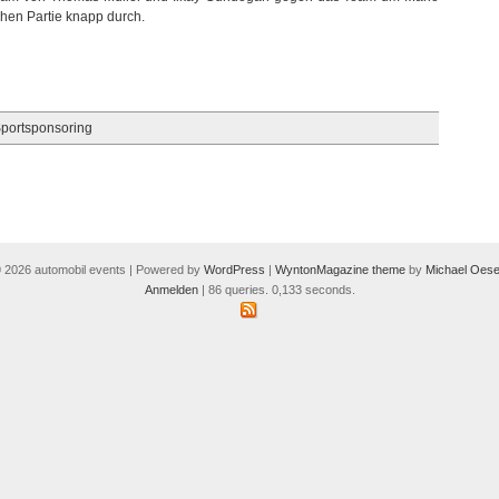
chen Partie knapp durch.
portsponsoring
 2026 automobil events | Powered by
WordPress
|
WyntonMagazine theme
by
Michael Oese
Anmelden
| 86 queries. 0,133 seconds.