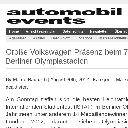
Home
Ansichtsexemplar
Datenschutz
Newsletter
Über au
Agenturen
Aktuell
Hard + Soft
Locations
Markenarchitektu
Große Volkswagen Präsenz beim 7
Berliner Olympiastadion
By
Marco Raupach
| August 30th, 2012 | Kategorie:
Marke
für
deaktiviert
Große
Volkswagen
Am Sonntag treffen sich die besten Leichtath
Präsenz
Internationalen Stadionfest (ISTAF) im Berliner 
beim
71.
Jahr treten unter anderem 14 Medaillengewinner
ISTAF
London 2012, darunter sieben Olympiasi
im
Berliner