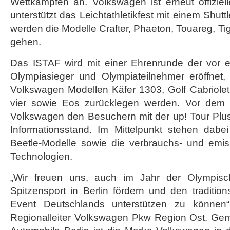
Wettkämpfen an. Volkswagen ist erneut offiziel
Olympiastadion
unterstützt das Leichtathletikfest mit einem Shut
werden die Modelle Crafter, Phaeton, Touareg, Ti
gehen.
Das ISTAF wird mit einer Ehrenrunde der vor 
Olympiasieger und Olympiateilnehmer eröffnet, 
Volkswagen Modellen Käfer 1303, Golf Cabriolet
vier sowie Eos zurücklegen werden. Vor dem S
Volkswagen den Besuchern mit der up! Tour Plu
Informationsstand. Im Mittelpunkt stehen dabei
Beetle-Modelle sowie die verbrauchs- und emi
Technologien.
„Wir freuen uns, auch im Jahr der Olympisc
Spitzensport in Berlin fördern und den traditions
Event Deutschlands unterstützen zu können“
Regionalleiter Volkswagen Pkw Region Ost. Ge