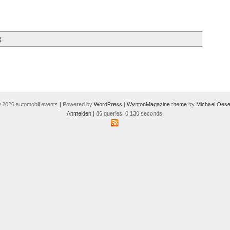
g
 2026 automobil events | Powered by
WordPress
|
WyntonMagazine theme
by
Michael Oese
Anmelden
| 86 queries. 0,130 seconds.