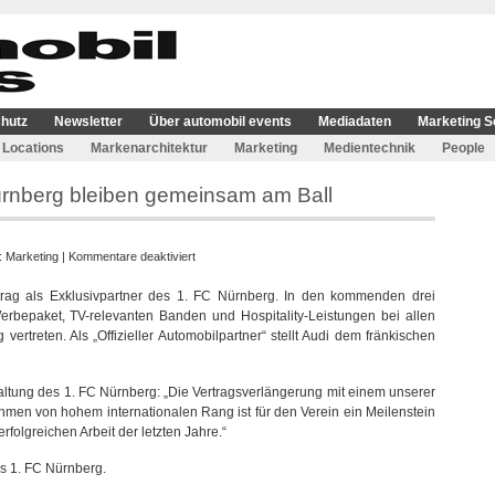
hutz
Newsletter
Über automobil events
Mediadaten
Marketing S
Locations
Markenarchitektur
Marketing
Medientechnik
People
ürnberg bleiben gemeinsam am Ball
für
e:
Marketing
|
Kommentare deaktiviert
Audi
trag als Exklusivpartner des 1. FC Nürnberg. In den kommenden drei
und
erbepaket, TV-relevanten Banden und Hospitality-Leistungen bei allen
Bundesligist
rtreten. Als „Offizieller Automobilpartner“ stellt Audi dem fränkischen
FC
Nürnberg
bleiben
ltung des 1. FC Nürnberg: „Die Vertragsverlängerung mit einem unserer
gemeinsam
men von hohem internationalen Rang ist für den Verein ein Meilenstein
am
rfolgreichen Arbeit der letzten Jahre.“
Ball
es 1. FC Nürnberg.