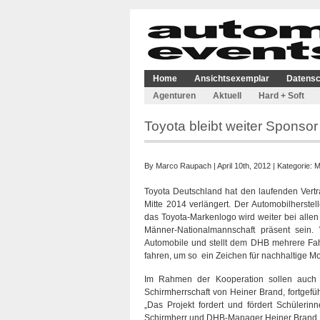
Home
Ansichtsexemplar
Datensc
Agenturen
Aktuell
Hard + Soft
Toyota bleibt weiter Spons
By
Marco Raupach
| April 10th, 2012 | Kategorie:
M
Toyota Deutschland hat den laufenden Vert
Mitte 2014 verlängert. Der Automobilherste
das Toyota-Markenlogo wird weiter bei alle
Männer-Nationalmannschaft präsent sein. 
Automobile und stellt dem DHB mehrere Fah
fahren, um so ein Zeichen für nachhaltige Mo
Im Rahmen der Kooperation sollen auch z
Schirmherrschaft von Heiner Brand, fortge
„Das Projekt fordert und fördert Schülerin
Schirmherr und DHB-Manager Heiner Brand.