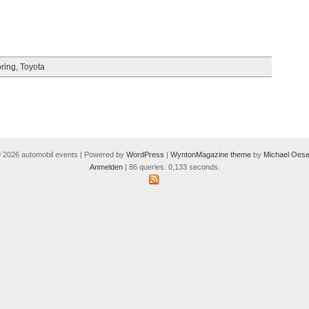
ring
,
Toyota
 2026 automobil events | Powered by
WordPress
|
WyntonMagazine theme
by
Michael Oese
Anmelden
| 86 queries. 0,133 seconds.