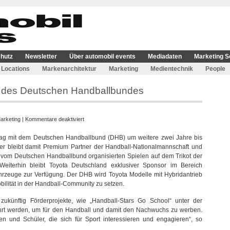
hutz
Newsletter
Über automobil events
Mediadaten
Marketing S
Locations
Markenarchitektur
Marketing
Medientechnik
People
or des Deutschen Handballbundes
für
arketing
|
Kommentare deaktiviert
Toyota
rag mit dem Deutschen Handballbund (DHB) um weitere zwei Jahre bis
bleibt
ller bleibt damit Premium Partner der Handball-Nationalmannschaft und
weiter
n vom Deutschen Handballbund organisierten Spielen auf dem Trikot der
Sponsor
Weiterhin bleibt Toyota Deutschland exklusiver Sponsor im Bereich
des
rzeuge zur Verfügung. Der DHB wird Toyota Modelle mit Hybridantrieb
Deutschen
bilität in der Handball-Community zu setzen.
Handballbundes
ukünftig Förderprojekte, wie „Handball-Stars Go School“ unter der
führt werden, um für den Handball und damit den Nachwuchs zu werben.
nen und Schüler, die sich für Sport interessieren und engagieren“, so