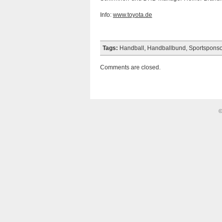
Info:
www.toyota.de
Tags:
Handball
,
Handballbund
,
Sportsponso
Comments are closed.
©