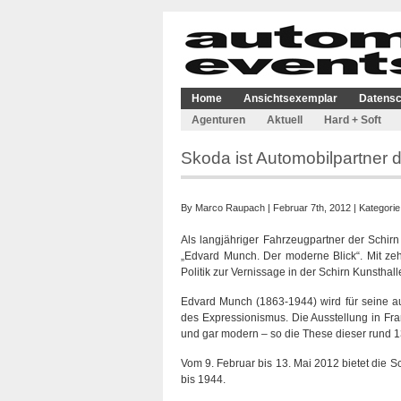
Home
Ansichtsexemplar
Datensc
Agenturen
Aktuell
Hard + Soft
Skoda ist Automobilpartner 
By
Marco Raupach
| Februar 7th, 2012 | Kategori
Als langjähriger Fahrzeugpartner der Schir
„Edvard Munch. Der moderne Blick“. Mit ze
Politik zur Vernissage in der Schirn Kunsthall
Edvard Munch (1863-1944) wird für seine aus
des Expressionismus. Die Ausstellung in Fra
und gar modern – so die These dieser rund
Vom 9. Februar bis 13. Mai 2012 bietet die S
bis 1944.