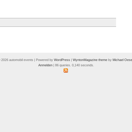
 2026 automobil events | Powered by
WordPress
|
WyntonMagazine theme
by
Michael Oese
Anmelden
| 86 queries. 0,140 seconds.