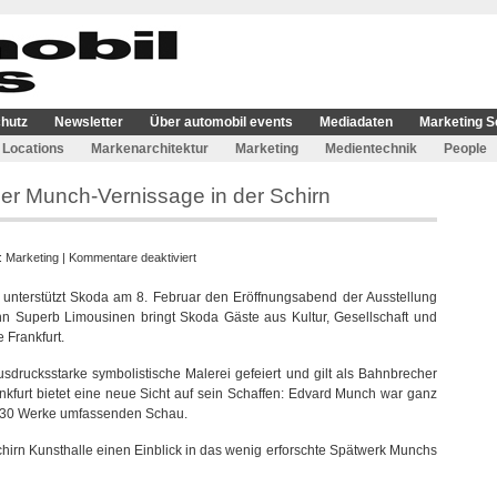
hutz
Newsletter
Über automobil events
Mediadaten
Marketing S
Locations
Markenarchitektur
Marketing
Medientechnik
People
der Munch-Vernissage in der Schirn
für
e:
Marketing
|
Kommentare deaktiviert
Skoda
n unterstützt Skoda am 8. Februar den Eröffnungsabend der Ausstellung
ist
hn Superb Limousinen bringt Skoda Gäste aus Kultur, Gesellschaft und
Automobilpartner
e Frankfurt.
der
Munch-
drucksstarke symbolistische Malerei gefeiert und gilt als Bahnbrecher
Vernissage
nkfurt bietet eine neue Sicht auf sein Schaffen: Edvard Munch war ganz
in
 130 Werke umfassenden Schau.
der
Schirn
chirn Kunsthalle einen Einblick in das wenig erforschte Spätwerk Munchs