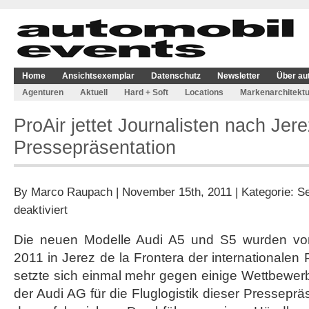
Home
Ansichtsexemplar
Datenschutz
Newsletter
Über au
Agenturen
Aktuell
Hard + Soft
Locations
Markenarchitektu
ProAir jettet Journalisten nach Jere
Pressepräsentation
By
Marco Raupach
| November 15th, 2011 | Kategorie:
Se
für
deaktiviert
ProAir
jettet
Die neuen Modelle Audi A5 und S5 wurden vo
Journalisten
2011 in Jerez de la Frontera der internationalen P
nach
Jerez
setzte sich einmal mehr gegen einige Wettbewer
für
der Audi AG für die Fluglogistik dieser Pressepr
Audi-
Pressepräsentation