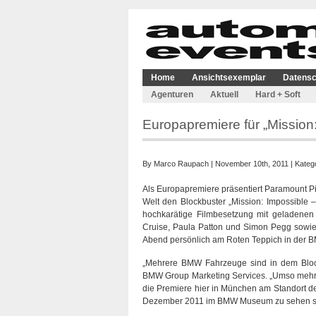
Home
Ansichtsexemplar
Datensc
Agenturen
Aktuell
Hard + Soft
Europapremiere für „Mission
By
Marco Raupach
| November 10th, 2011 | Kateg
Als Europapremiere präsentiert Paramount
Welt den Blockbuster „Mission: Impossible – 
hochkarätige Filmbesetzung mit geladenen
Cruise, Paula Patton und Simon Pegg sowie
Abend persönlich am Roten Teppich in der 
„Mehrere BMW Fahrzeuge sind in dem Bloc
BMW Group Marketing Services. „Umso mehr 
die Premiere hier in München am Standort d
Dezember 2011 im BMW Museum zu sehen s