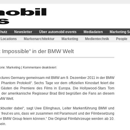
hutz
Newsletter
Über automobil events
Mediadaten
Marketing S
Locations
Markenarchitektur
Marketing
Medientechnik
People
: Impossible“ in der BMW Welt
für
orie:
Marketing
|
Kommentare deaktiviert
Europapremiere
 Pictures Germany gemeinsam mit BMW am 9. Dezember 2011 in der BMW
für
Phantom Protokoll“. Sechs Tage vor dem offiziellen Kinostart feiert die
„Mission:
 Gästen die Premiere des Films in Europa. Die Hollywood-Stars Tom
Impossible“
 der amerikanische Regisseur Brad Bird begrüßen die Fans an diesem
in
BMW Welt.
der
BMW
kbuster dabei“, sagt Uwe Ellinghaus, Leiter Markenführung BMW und
Welt
freut es uns, dass wir zusammen mit Paramount und der Filmbesetzung
er BMW Group feiern können.“ Die Original Filmfahrzeuge werden ab 10.
ein.