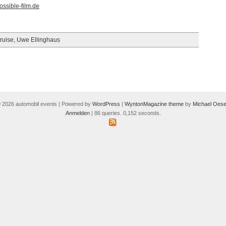
ssible-film.de
ruise
,
Uwe Ellinghaus
 2026 automobil events | Powered by
WordPress
|
WyntonMagazine theme
by
Michael Oese
Anmelden
| 86 queries. 0,152 seconds.