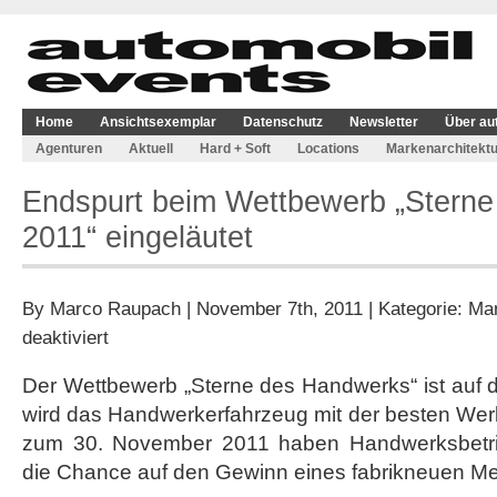
Home
Ansichtsexemplar
Datenschutz
Newsletter
Über au
Agenturen
Aktuell
Hard + Soft
Locations
Markenarchitektu
Endspurt beim Wettbewerb „Stern
2011“ eingeläutet
By
Marco Raupach
| November 7th, 2011 | Kategorie:
Mar
für
deaktiviert
Endspurt
beim
Der Wettbewerb „Sterne des Handwerks“ ist auf 
Wettbewerb
wird das Handwerkerfahrzeug mit der besten Wer
„Sterne
des
zum 30. November 2011 haben Handwerksbetrie
Handwerks
die Chance auf den Gewinn eines fabrikneuen Me
2011“
eingeläutet