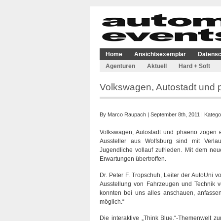
Home
Ansichtsexemplar
Datensc
Agenturen
Aktuell
Hard + Soft
Volkswagen, Autostadt und 
By
Marco Raupach
| September 8th, 2011 | Katego
Volkswagen, Autostadt und phaeno zogen ei
Aussteller aus Wolfsburg sind mit Verl
Jugendliche vollauf zufrieden. Mit dem ne
Erwartungen übertroffen.
Dr. Peter F. Tropschuh, Leiter der AutoUni
Ausstellung von Fahrzeugen und Technik vo
konnten bei uns alles anschauen, anfasse
möglich.“
Die interaktive „Think Blue.“-Themenwelt zu