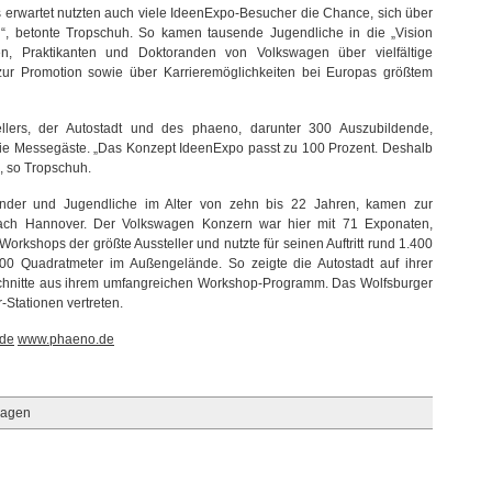
 erwartet nutzten auch viele IdeenExpo-Besucher die Chance, sich über
en“, betonte Tropschuh. So kamen tausende Jugendliche in die „Vision
n, Praktikanten und Doktoranden von Volkswagen über vielfältige
zur Promotion sowie über Karrieremöglichkeiten bei Europas größtem
ellers, der Autostadt und des phaeno, darunter 300 Auszubildende,
die Messegäste. „Das Konzept IdeenExpo passt zu 100 Prozent. Deshalb
, so Tropschuh.
inder und Jugendliche im Alter von zehn bis 22 Jahren, kamen zur
ch Hannover. Der Volkswagen Konzern war hier mit 71 Exponaten,
rkshops der größte Aussteller und nutzte für seinen Auftritt rund 1.400
00 Quadratmeter im Außengelände. So zeigte die Autostadt auf ihrer
sschnitte aus ihrem umfangreichen Workshop-Programm. Das Wolfsburger
-Stationen vertreten.
.de
www.phaeno.de
wagen