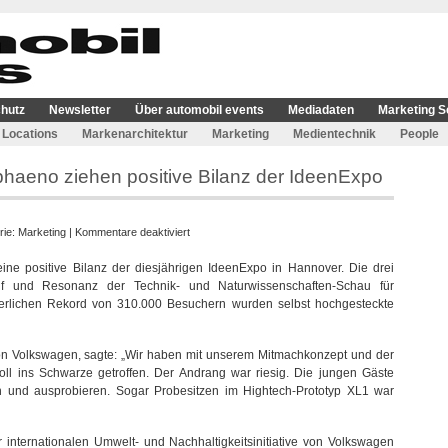
hutz
Newsletter
Über automobil events
Mediadaten
Marketing S
Locations
Markenarchitektur
Marketing
Medientechnik
People
phaeno ziehen positive Bilanz der IdeenExpo
für
rie:
Marketing
|
Kommentare deaktiviert
Volkswagen,
ne positive Bilanz der diesjährigen IdeenExpo in Hannover. Die drei
Autostadt
auf und Resonanz der Technik- und Naturwissenschaften-Schau für
und
uerlichen Rekord von 310.000 Besuchern wurden selbst hochgesteckte
phaeno
ziehen
positive
 von Volkswagen, sagte: „Wir haben mit unserem Mitmachkonzept und der
Bilanz
ll ins Schwarze getroffen. Der Andrang war riesig. Die jungen Gäste
der
n und ausprobieren. Sogar Probesitzen im Hightech-Prototyp XL1 war
IdeenExpo
r internationalen Umwelt- und Nachhaltigkeitsinitiative von Volkswagen