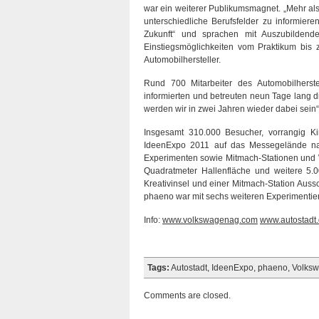
war ein weiterer Publikumsmagnet. „Mehr als
unterschiedliche Berufsfelder zu informier
Zukunft“ und sprachen mit Auszubildende
Einstiegsmöglichkeiten vom Praktikum bis 
Automobilhersteller.
Rund 700 Mitarbeiter des Automobilherst
informierten und betreuten neun Tage lang 
werden wir in zwei Jahren wieder dabei sein“
Insgesamt 310.000 Besucher, vorrangig K
IdeenExpo 2011 auf das Messegelände na
Experimenten sowie Mitmach-Stationen und Wo
Quadratmeter Hallenfläche und weitere 5.0
Kreativinsel und einer Mitmach-Station Au
phaeno war mit sechs weiteren Experimentier
Info:
www.volkswagenag.com
www.autostadt
Tags:
Autostadt
,
IdeenExpo
,
phaeno
,
Volks
Comments are closed.