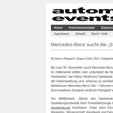
Home
Ansichtsexemplar
Datensc
Agenturen
Aktuell
Hard + Soft
Mercedes-Benz sucht die „
By
Marco Raupach
| August 22nd, 2011 | Kategori
Bis zum 30. November sucht Mercedes-Benz 
Im mittlerweile dritten Jahr unterstützt di
Handwerks“ der Aktion Modernes Handwerk (
der Außenwerbung und -wirkung zu sensibili
fabrikneuen Mercedes-Benz Vito – inklusive 
Dem kreativen Designer winkt ein Preisgeld 
Am Wettbewerb „Sterne des Handwerks
Gestaltungsentwürfe ihrer Firmenfahrzeug
handwerks.de
hochladen. Unter allen Ein
Marketing, Wissenschaft, Handwerk und Desi