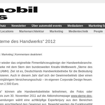
hutz
Newsletter
Über automobil events
Mediadaten
Marketing S
Locations
Markenarchitektur
Marketing
Medientechnik
People
Sterne des Handwerks“ 2012
für
e:
Marketing
|
Kommentare deaktiviert
Mercedes-
wieder das originellste Firmenfahrzeugdesign der Handwerksbranche.
Benz
e Marke mit dem Stern den bundesweiten Kreativ-Wettbewerb „Sterne des
sucht
AMH). Ziel ist es, Deutschlands Handwerksbetriebe für die Bedeutung
die
sieren. Auch in diesem Jahr darf sich der Gewinnerbetrieb über einen
„Sterne
einjährigem Versicherungsschutz – im eigenen Corporate Design freuen.
des
von 2.500 Euro.
Handwerks“
2012
“ können alle Handwerksbetriebe teilnehmen, die Fotos oder
e bis zum 30. November 2011 auf die Aktionshomepage
www.sterne-des-
sendungen wählt eine achtköpfige Expertenjury aus den Bereichen
gn anschließend den Gewinner aus. Bewertet werden die Funktionalität