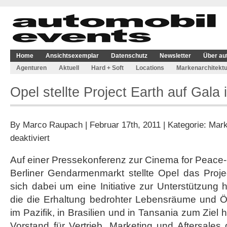
Home
Ansichtsexemplar
Datenschutz
Newsletter
Über au
Agenturen
Aktuell
Hard + Soft
Locations
Markenarchitektu
Opel stellte Project Earth auf Gala i
By
Marco Raupach
| Februar 17th, 2011 | Kategorie:
Mark
für
deaktiviert
Opel
stellte
Auf einer Pressekonferenz zur Cinema for Peace
Project
Berliner Gendarmenmarkt stellte Opel das Proje
Earth
auf
sich dabei um eine Initiative zur Unterstützung 
Gala
die die Erhaltung bedrohter Lebensräume und Ök
in
Berlin
im Pazifik, in Brasilien und in Tansania zum Ziel 
vor
Vorstand für Vertrieb, Marketing und Aftersale