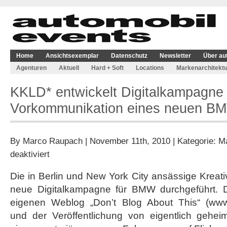
Home
Ansichtsexemplar
Datenschutz
Newsletter
Über au
Agenturen
Aktuell
Hard + Soft
Locations
Markenarchitektu
KKLD* entwickelt Digitalkampagne 
Vorkommunikation eines neuen B
By
Marco Raupach
| November 11th, 2010 | Kategorie:
Ma
für
deaktiviert
KKLD*
entwickelt
Die in Berlin und New York City ansässige Kreat
Digitalkampagne
neue Digitalkampagne für BMW durchgeführt. D
für
die
eigenen Weblog „Don’t Blog About This“ (www.
Vorkommunikation
und der Veröffentlichung von eigentlich gehe
eines
neuen