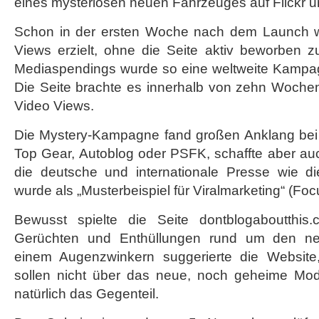
eines mysteriösen neuen Fahrzeuges auf Flickr u
BMW
Schon in der ersten Woche nach dem Launch 
Views erzielt, ohne die Seite aktiv beworben 
Mediaspendings wurde so eine weltweite Kampagn
Die Seite brachte es innerhalb von zehn Woche
Video Views.
Die Mystery-Kampagne fand großen Anklang bei
Top Gear, Autoblog oder PSFK, schaffte aber au
die deutsche und internationale Presse wie 
wurde als „Musterbeispiel für Viralmarketing“ (Foc
Bewusst spielte die Seite dontblogaboutthis.
Gerüchten und Enthüllungen rund um den ne
einem Augenzwinkern suggerierte die Website
sollen nicht über das neue, noch geheime Mod
natürlich das Gegenteil.