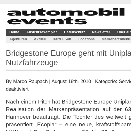
Home
Ansichtsexemplar
Datenschutz
Newsletter
Über au
Agenturen
Aktuell
Hard + Soft
Locations
Markenarchitektu
Bridgestone Europe geht mit Unipl
Nutzfahrzeuge
By
Marco Raupach
| August 18th, 2010 | Kategorie:
Servi
für
deaktiviert
Bridgestone
Europe
Nach einem Pitch hat Bridgestone Europe Unipla
geht
Realisation der Markenpräsentation auf der 6
mit
Uniplan
Hannover beauftragt. Die Tochter des weltweit g
zur
präsentiert „Ecopia“ – eine neue, kraftstoffspa
IAA
Nutzfahrzeuge