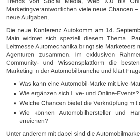
Trends von Social Media, Web X.0 bis Onli
in
Marketingverantwortlichen viele neue Chancen – s
der
Automobilindustrie
neue Aufgaben.
Die neue Konferenz Autokomm am 14. Septembe
Main widmet sich speziell diesem Thema. Paral
Leitmesse Automechanika bringt sie Marketeers 
Agenturen zusammen. Im exklusiven Rahmen
Community- und Wissensplattform die besten
Marketing in der Automobilbranche und klärt Frag
Was kann eine Automobil-Marke mit Live-Mar
Wie ergänzen sich Live- und Online-Events?
Welche Chancen bietet die Verknüpfung mi
Wie können Automobilhersteller und H
erreichen?
Unter anderem mit dabei sind die Automobilmarke