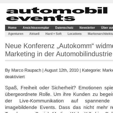
Home
Ansichtsexemplar
Datenschutz
Newsletter
Über au
Agenturen
Aktuell
Hard + Soft
Locations
Markenarchitektu
Neue Konferenz „Autokomm“ widme
Marketing in der Automobilindustrie
By
Marco Raupach
| August 12th, 2010 | Kategorie:
Marke
für
deaktiviert
Neue
Konferenz
Spaß, Freiheit oder Sicherheit? Emotionen spi
„Autokomm“
übergeordnete Rolle. Um ihre Kunden zu begeist
widmet
sich
der Live-Kommunikation auf spannende
dem
imagebildende Events. Dass das nicht mehr re
Live-
Marketing