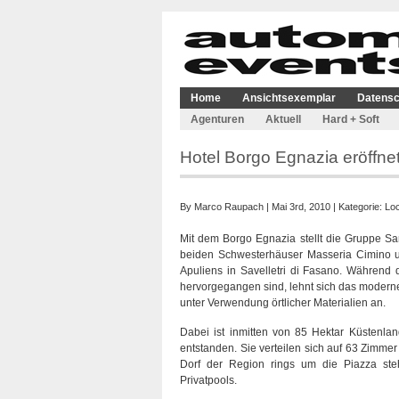
Home
Ansichtsexemplar
Datensc
Agenturen
Aktuell
Hard + Soft
Hotel Borgo Egnazia eröffnet
By
Marco Raupach
| Mai 3rd, 2010 | Kategorie:
Loc
Mit dem Borgo Egnazia stellt die Gruppe San
beiden Schwesterhäuser Masseria Cimino 
Apuliens in Savelletri di Fasano. Während
hervorgegangen sind, lehnt sich das moderne
unter Verwendung örtlicher Materialien an.
Dabei ist inmitten von 85 Hektar Küstenl
entstanden. Sie verteilen sich auf 63 Zimme
Dorf der Region rings um die Piazza ste
Privatpools.