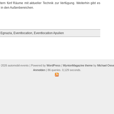
rn fünf Räume mit aktueller Technik zur Verfügung. Weiterhin gibt es
 in den Außenbereichen.
 Egnazia
,
Eventlocation
,
Eventlocation Apulien
 2026 automobil events | Powered by
WordPress
|
WyntonMagazine theme
by
Michael Oese
Anmelden
| 86 queries. 0,129 seconds.