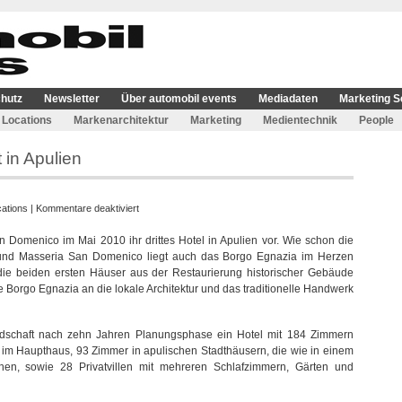
hutz
Newsletter
Über automobil events
Mediadaten
Marketing S
Locations
Markenarchitektur
Marketing
Medientechnik
People
 in Apulien
für
ations
|
Kommentare deaktiviert
Hotel
 Domenico im Mai 2010 ihr drittes Hotel in Apulien vor. Wie schon die
Borgo
und Masseria San Domenico liegt auch das Borgo Egnazia im Herzen
Egnazia
 die beiden ersten Häuser aus der Restaurierung historischer Gebäude
eröffnet
 Borgo Egnazia an die lokale Architektur und das traditionelle Handwerk
in
Apulien
andschaft nach zehn Jahren Planungsphase ein Hotel mit 184 Zimmern
r im Haupthaus, 93 Zimmer in apulischen Stadthäusern, die wie in einem
hen, sowie 28 Privatvillen mit mehreren Schlafzimmern, Gärten und