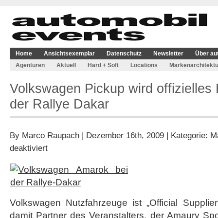
Home
Ansichtsexemplar
Datenschutz
Newsletter
Über au
Agenturen
Aktuell
Hard + Soft
Locations
Markenarchitektu
Volkswagen Pickup wird offizielles
der Rallye Dakar
By
Marco Raupach
| Dezember 16th, 2009 | Kategorie:
M
für
deaktiviert
Volkswagen
Pickup
wird
offizielles
Begleitfahrzeug
der
Volkswagen Nutzfahrzeuge ist „Official Supplie
Rallye
damit Partner des Veranstalters, der Amaury Spor
Dakar