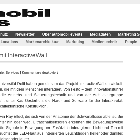
hutz
Newsletter
Über automobil events
Mediadaten
Marketing S
Locations
Markenarchitektur
Marketing
Medientechnik
People
it InteractiveWall
für
rie:
Services
|
Kommentare deaktiviert
Bewegte
Universität Delft haben gemeinsam das Projekt InteractiveWall entwickelt.
Markenarchitektur
ur, die mit dem Menschen interagiert. Von Festo – dem Innovationsführer
mit
die Antriebs- und Steuerungstechnik und von der Architekturgruppe
InteractiveWall
ft unter Kas Oosterhuis die Hard- und Software für die Interaktivität.
architektonische Konstruktion.
 Fin Ray Effect, die sich von der Anatomie der Schwanzflosse ableitet. Sie
hter hin oder weg. Ultraschallsensoren erkennen die Bewegungsweise
die Signale in Bewegung um. Zusätzlich interagieren Licht und Ton mit
chtet die LED-Haut aus integrierten Leuchtdioden heller oder dunkler,
iser oder lauter.