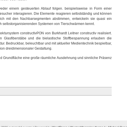
der einem gesteuerten Ablauf folgen. beispielsweise in Form einer
esucher interagieren. Die Elemente reagieren selbstständig und können
ich mit den Nachbarsegmenten abstimmen, entwickeln sie quasi ein
ich selbstorganisierenden Systemen von Tierschwärmen kennt.
tektursystem constructivPON von Burkhardt Leitner constructiv realisiert.
n Glasfiberstäbe und die bielastische Stoffbespannung erlauben die
r. Bedruckbar, beleuchtbar und mit aktueller Medientechnik bespielbar,
ion dreidimensionaler Gestaltung.
und Grundfläche eine große räumliche Ausdehnung und sinnliche Präsenz