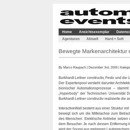
Home
Ansichtsexemplar
Datensc
Agenturen
Aktuell
Hard + Soft
Bewegte Markenarchitektur m
By
Marco Raupach
| Dezember 3rd, 2009 | Katego
Burkhardt Leitner constructiv, Festo und die 
Der Expertenpool versteht darunter Architekt
bionischer Automationsprozesse – stammt 
„Hyperbody” der Technischen Universität Del
Burkhardt Leitner constructiv realisierte die 
InteractiveWall besteht aus einer Struktur mit
bewegt sich um die Mittelachse zum Betrac
des Menschen. Elektrische Antriebe setzen 
dem Besucher. Je nach dessen Entfernung leu
wird der Sound aus mehreren Lautsprechern le